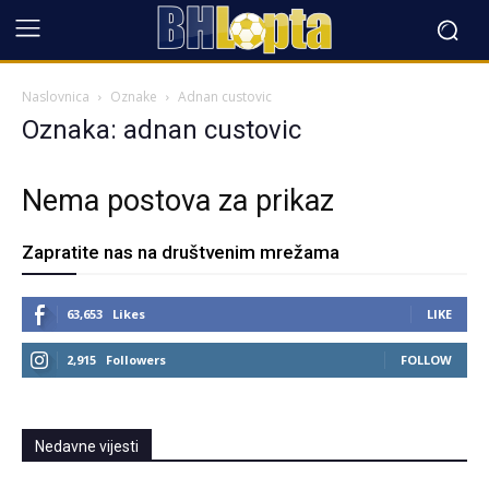
Naslovnica
Oznake
Adnan custovic
Oznaka: adnan custovic
Nema postova za prikaz
Zapratite nas na društvenim mrežama
63,653
Likes
LIKE
2,915
Followers
FOLLOW
Nedavne vijesti