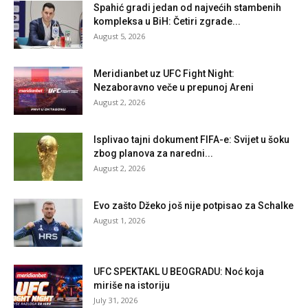
Spahić gradi jedan od najvećih stambenih
kompleksa u BiH: Četiri zgrade...
August 5, 2026
Meridianbet uz UFC Fight Night:
Nezaboravno veče u prepunoj Areni
August 2, 2026
Isplivao tajni dokument FIFA-e: Svijet u šoku
zbog planova za naredni...
August 2, 2026
Evo zašto Džeko još nije potpisao za Schalke
August 1, 2026
UFC SPEKTAKL U BEOGRADU: Noć koja
miriše na istoriju
July 31, 2026