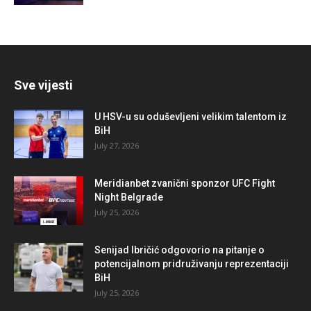
Sve vijesti
U HSV-u su oduševljeni velikim talentom iz
BiH
July 27, 2026
Meridianbet zvanični sponzor UFC Fight
Night Belgrade
July 25, 2026
Senijad Ibričić odgovorio na pitanje o
potencijalnom pridruživanju reprezentaciji
BiH
July 25, 2026