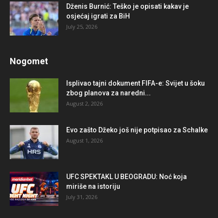
Dženis Burnić: Teško je opisati kakav je
osjećaj igrati za BiH
July 25, 2026
Nogomet
Isplivao tajni dokument FIFA-e: Svijet u šoku
zbog planova za naredni...
August 2, 2026
Evo zašto Džeko još nije potpisao za Schalke
August 1, 2026
UFC SPEKTAKL U BEOGRADU: Noć koja
miriše na istoriju
July 31, 2026