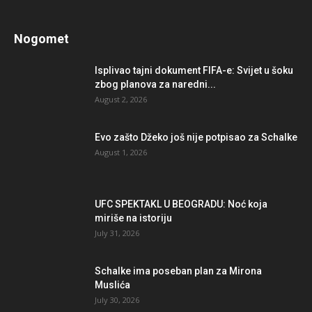
Nogomet
Isplivao tajni dokument FIFA-e: Svijet u šoku
zbog planova za naredni...
August 2, 2026
Evo zašto Džeko još nije potpisao za Schalke
August 1, 2026
UFC SPEKTAKL U BEOGRADU: Noć koja
miriše na istoriju
July 31, 2026
Schalke ima poseban plan za Mirona
Muslića
July 30, 2026