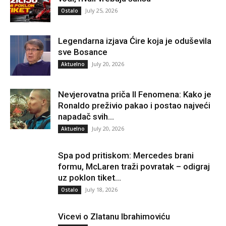
July 25, 2026
Ostalo
Legendarna izjava Ćire koja je oduševila
sve Bosance
July 20, 2026
Aktuelno
Nevjerovatna priča Il Fenomena: Kako je
Ronaldo preživio pakao i postao najveći
napadač svih...
July 20, 2026
Aktuelno
Spa pod pritiskom: Mercedes brani
formu, McLaren traži povratak – odigraj
uz poklon tiket...
July 18, 2026
Ostalo
Vicevi o Zlatanu Ibrahimoviću