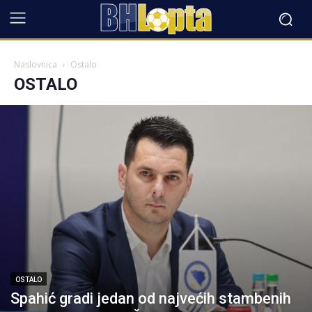
Naslovnica
Ostalo
OSTALO
OSTALO
Spahić gradi jedan od najvećih stambenih