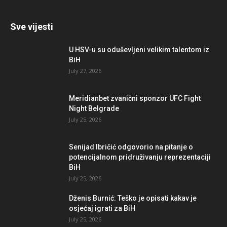
Sve vijesti
U HSV-u su oduševljeni velikim talentom iz
BiH
July 27, 2026
Meridianbet zvanični sponzor UFC Fight
Night Belgrade
July 25, 2026
Senijad Ibričić odgovorio na pitanje o
potencijalnom pridruživanju reprezentaciji
BiH
July 25, 2026
Dženis Burnić: Teško je opisati kakav je
osjećaj igrati za BiH
July 25, 2026