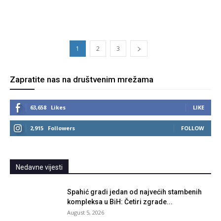
1
2
3
Zapratite nas na društvenim mrežama
63,658
Likes
LIKE
2,915
Followers
FOLLOW
Nedavne vijesti
Spahić gradi jedan od najvećih stambenih
kompleksa u BiH: Četiri zgrade...
August 5, 2026