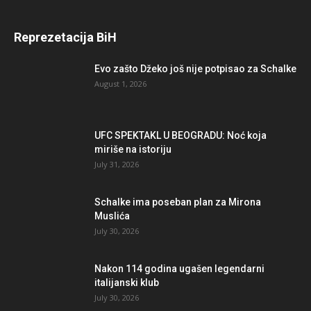
Reprezetacija BiH
Evo zašto Džeko još nije potpisao za Schalke
August 1, 2026
UFC SPEKTAKL U BEOGRADU: Noć koja
miriše na istoriju
July 31, 2026
Schalke ima poseban plan za Mirona
Muslića
July 30, 2026
Nakon 114 godina ugašen legendarni
italijanski klub
July 30, 2026