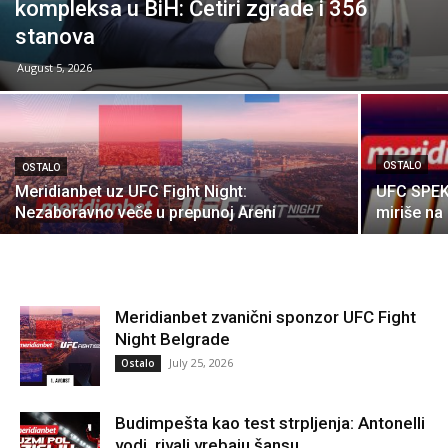
kompleksa u BiH: Četiri zgrade i 356
stanova
August 5, 2026
OSTALO
OSTALO
Meridianbet uz UFC Fight Night:
UFC SPEK
Nezaboravno veče u prepunoj Areni
miriše na 
Meridianbet zvanični sponzor UFC Fight
Night Belgrade
July 25, 2026
Ostalo
Budimpešta kao test strpljenja: Antonelli
vodi, rivali vrebaju šansu