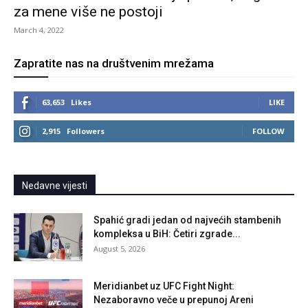
za mene više ne postoji
March 4, 2022
Zapratite nas na društvenim mrežama
63,653
Likes
LIKE
2,915
Followers
FOLLOW
Nedavne vijesti
Spahić gradi jedan od najvećih stambenih
kompleksa u BiH: Četiri zgrade...
August 5, 2026
Meridianbet uz UFC Fight Night:
Nezaboravno veče u prepunoj Areni