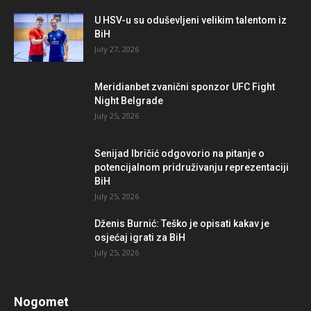
U HSV-u su oduševljeni velikim talentom iz
BiH
July 27, 2026
Meridianbet zvanični sponzor UFC Fight
Night Belgrade
July 25, 2026
Senijad Ibričić odgovorio na pitanje o
potencijalnom pridruživanju reprezentaciji
BiH
July 25, 2026
Dženis Burnić: Teško je opisati kakav je
osjećaj igrati za BiH
July 25, 2026
Nogomet