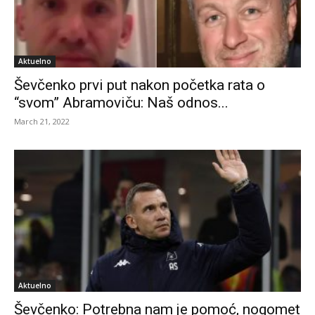
Aktuelno
Ševčenko prvi put nakon početka rata o
“svom” Abramoviču: Naš odnos...
March 21, 2022
Aktuelno
Ševčenko: Potrebna nam je pomoć, nogomet