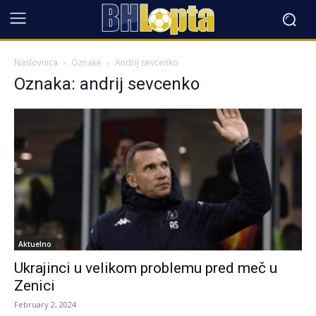
Naslovnica
Oznake
Andrij sevcenko
Oznaka: andrij sevcenko
Aktuelno
Ukrajinci u velikom problemu pred meč u
Zenici
February 2, 2024