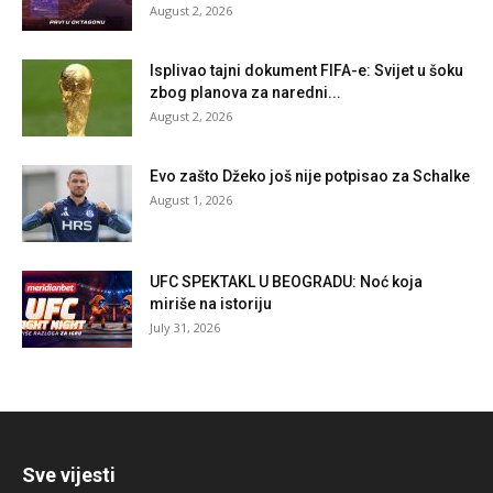
August 2, 2026
Isplivao tajni dokument FIFA-e: Svijet u šoku
zbog planova za naredni...
August 2, 2026
Evo zašto Džeko još nije potpisao za Schalke
August 1, 2026
UFC SPEKTAKL U BEOGRADU: Noć koja
miriše na istoriju
July 31, 2026
Sve vijesti