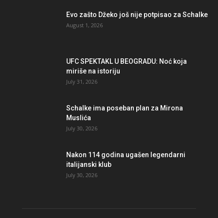
Evo zašto Džeko još nije potpisao za Schalke
August 1, 2026
UFC SPEKTAKL U BEOGRADU: Noć koja
miriše na istoriju
July 31, 2026
Schalke ima poseban plan za Mirona
Muslića
July 30, 2026
Nakon 114 godina ugašen legendarni
italijanski klub
July 30, 2026