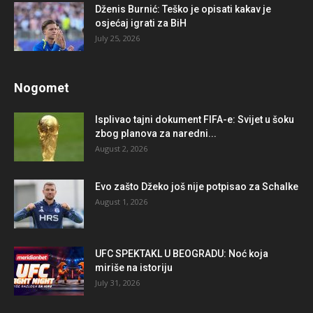
Dženis Burnić: Teško je opisati kakav je
osjećaj igrati za BiH
July 25, 2026
Nogomet
Isplivao tajni dokument FIFA-e: Svijet u šoku
zbog planova za naredni...
August 2, 2026
Evo zašto Džeko još nije potpisao za Schalke
August 1, 2026
UFC SPEKTAKL U BEOGRADU: Noć koja
miriše na istoriju
July 31, 2026