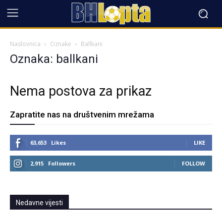
Naslovnica
Oznake
Ballkani
Oznaka: ballkani
Nema postova za prikaz
Zapratite nas na društvenim mrežama
63,653
Likes
LIKE
2,915
Followers
FOLLOW
Nedavne vijesti