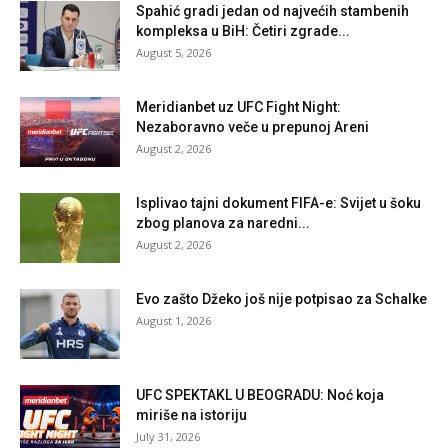
Spahić gradi jedan od najvećih stambenih
kompleksa u BiH: Četiri zgrade...
August 5, 2026
Meridianbet uz UFC Fight Night:
Nezaboravno veče u prepunoj Areni
August 2, 2026
Isplivao tajni dokument FIFA-e: Svijet u šoku
zbog planova za naredni...
August 2, 2026
Evo zašto Džeko još nije potpisao za Schalke
August 1, 2026
UFC SPEKTAKL U BEOGRADU: Noć koja
miriše na istoriju
July 31, 2026