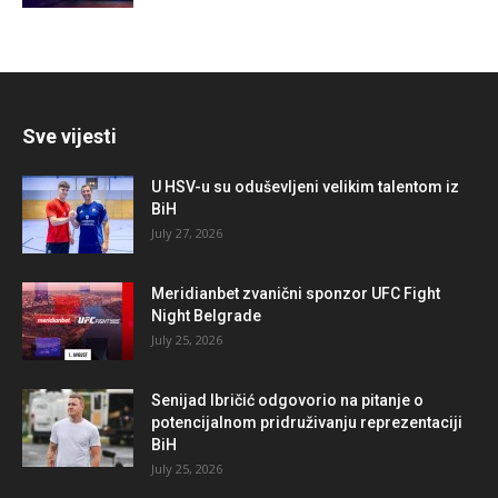
Sve vijesti
U HSV-u su oduševljeni velikim talentom iz
BiH
July 27, 2026
Meridianbet zvanični sponzor UFC Fight
Night Belgrade
July 25, 2026
Senijad Ibričić odgovorio na pitanje o
potencijalnom pridruživanju reprezentaciji
BiH
July 25, 2026