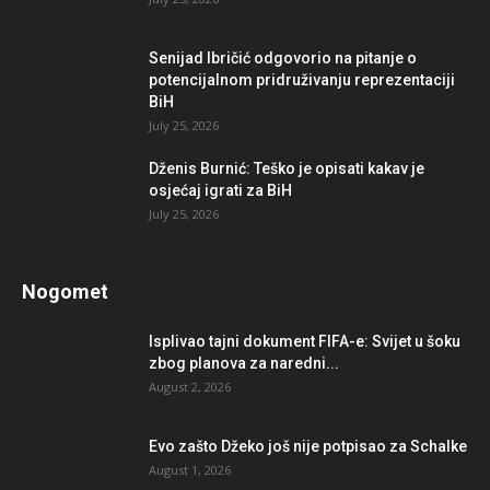
Senijad Ibričić odgovorio na pitanje o
potencijalnom pridruživanju reprezentaciji
BiH
July 25, 2026
Dženis Burnić: Teško je opisati kakav je
osjećaj igrati za BiH
July 25, 2026
Nogomet
Isplivao tajni dokument FIFA-e: Svijet u šoku
zbog planova za naredni...
August 2, 2026
Evo zašto Džeko još nije potpisao za Schalke
August 1, 2026