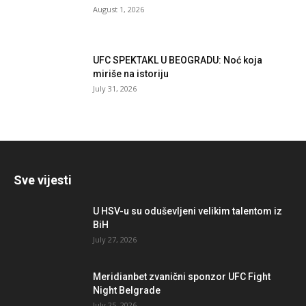
August 1, 2026
UFC SPEKTAKL U BEOGRADU: Noć koja
miriše na istoriju
July 31, 2026
Sve vijesti
U HSV-u su oduševljeni velikim talentom iz
BiH
July 27, 2026
Meridianbet zvanični sponzor UFC Fight
Night Belgrade
July 25, 2026