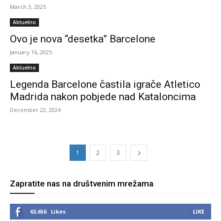
March 3, 2025
Aktuelno
Ovo je nova “desetka” Barcelone
January 16, 2025
Aktuelno
Legenda Barcelone častila igrače Atletico
Madrida nakon pobjede nad Kataloncima
December 22, 2024
1
2
3
Zapratite nas na društvenim mrežama
63,656
Likes
LIKE