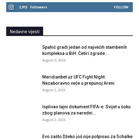
2,915
Followers
FOLLOW
Nedavne vijesti
Spahić gradi jedan od najvećih stambenih
kompleksa u BiH: Četiri zgrade...
August 5, 2026
Meridianbet uz UFC Fight Night:
Nezaboravno veče u prepunoj Areni
August 2, 2026
Isplivao tajni dokument FIFA-e: Svijet u šoku
zbog planova za naredni...
August 2, 2026
Evo zašto Džeko još nije potpisao za Schalke