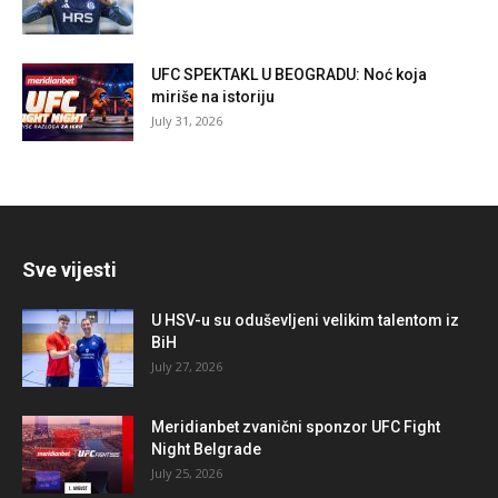
UFC SPEKTAKL U BEOGRADU: Noć koja
miriše na istoriju
July 31, 2026
Sve vijesti
U HSV-u su oduševljeni velikim talentom iz
BiH
July 27, 2026
Meridianbet zvanični sponzor UFC Fight
Night Belgrade
July 25, 2026