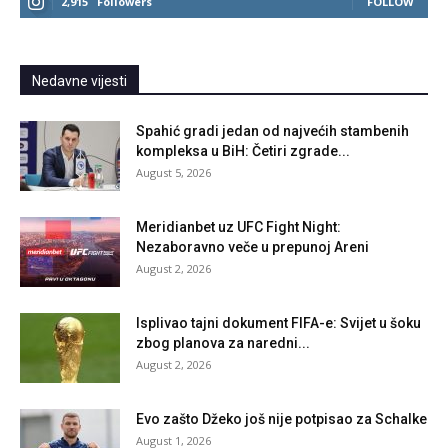
2,915
Followers
FOLLOW
Nedavne vijesti
Spahić gradi jedan od najvećih stambenih
kompleksa u BiH: Četiri zgrade...
August 5, 2026
Meridianbet uz UFC Fight Night:
Nezaboravno veče u prepunoj Areni
August 2, 2026
Isplivao tajni dokument FIFA-e: Svijet u šoku
zbog planova za naredni...
August 2, 2026
Evo zašto Džeko još nije potpisao za Schalke
August 1, 2026