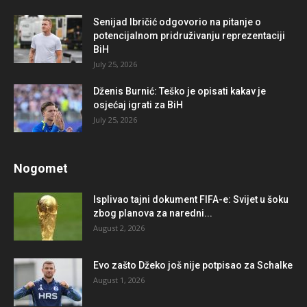
Senijad Ibričić odgovorio na pitanje o
potencijalnom pridruživanju reprezentaciji
BiH
July 25, 2026
Dženis Burnić: Teško je opisati kakav je
osjećaj igrati za BiH
July 25, 2026
Nogomet
Isplivao tajni dokument FIFA-e: Svijet u šoku
zbog planova za naredni...
August 2, 2026
Evo zašto Džeko još nije potpisao za Schalke
August 1, 2026