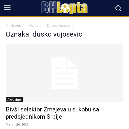
Naslovnica
Oznake
Dusko vujosevic
Oznaka: dusko vujosevic
Aktuelno
Bivši selektor Zmajeva u sukobu sa
predsjednikom Srbije
March 26, 2022