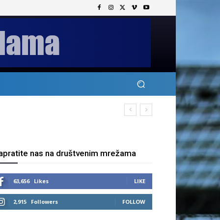
apratite nas na društvenim mrežama
63,656
Likes
LIKE
2,915
Followers
FOLLOW