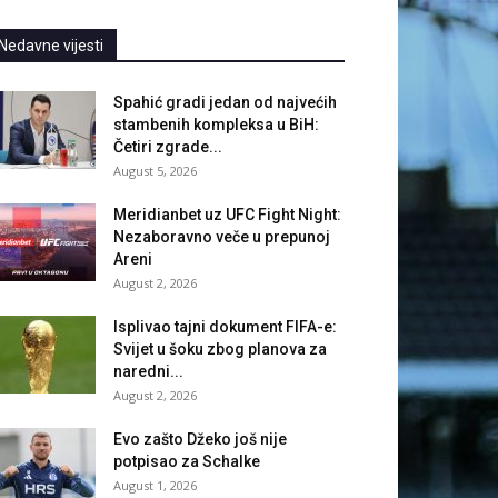
Nedavne vijesti
Spahić gradi jedan od najvećih
stambenih kompleksa u BiH:
Četiri zgrade...
August 5, 2026
Meridianbet uz UFC Fight Night:
Nezaboravno veče u prepunoj
Areni
August 2, 2026
Isplivao tajni dokument FIFA-e:
Svijet u šoku zbog planova za
naredni...
August 2, 2026
Evo zašto Džeko još nije
potpisao za Schalke
August 1, 2026