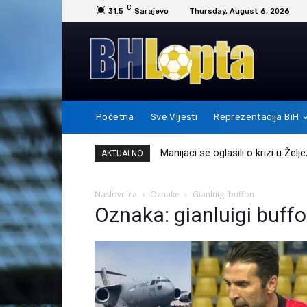
C
31.5
Sarajevo
Thursday, August 6, 2026
Početna
Sve Vijesti
Reprezentacija BiH
Manijaci se oglasili o krizi u Žel
AKTUALNO
Naslovnica
Oznake
Gianluigi buffon
Oznaka: gianluigi buff