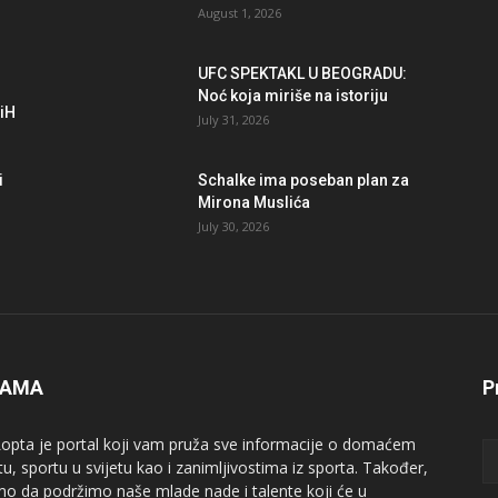
August 1, 2026
UFC SPEKTAKL U BEOGRADU:
Noć koja miriše na istoriju
BiH
July 31, 2026
i
Schalke ima poseban plan za
Mirona Muslića
July 30, 2026
NAMA
P
opta je portal koji vam pruža sve informacije o domaćem
tu, sportu u svijetu kao i zanimljivostima iz sporta. Također,
mo da podržimo naše mlade nade i talente koji će u