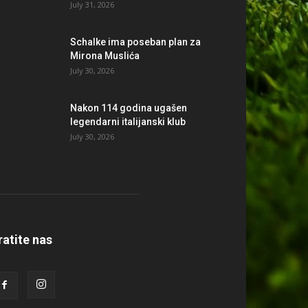
July 31, 2026
Schalke ima poseban plan za
Mirona Muslića
July 30, 2026
Nakon 114 godina ugašen
legendarni italijanski klub
July 30, 2026
ratite nas