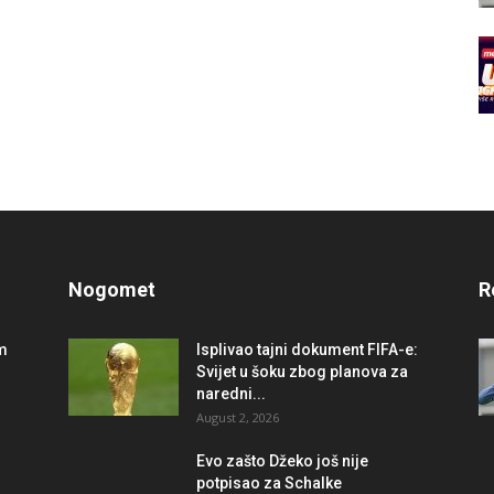
Nogomet
R
im
Isplivao tajni dokument FIFA-e:
Svijet u šoku zbog planova za
naredni...
August 2, 2026
r
Evo zašto Džeko još nije
potpisao za Schalke