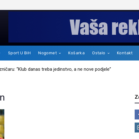
Sport U BiH
Nogomet
Košarka
Ostalo
Kontakt
jezničaru: “Klub danas treba jedinstvo, a ne nove podjele”
on
Z