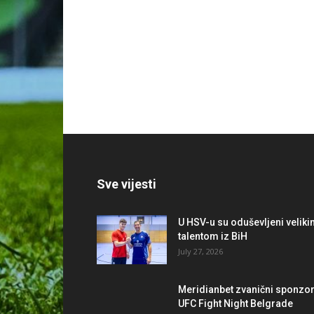
Sve vijesti
U HSV-u su oduševljeni velik
talentom iz BiH
July 27, 2026
Meridianbet zvanični sponzo
UFC Fight Night Belgrade