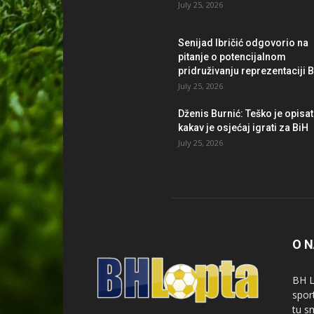
July 25, 2026
Senijad Ibričić odgovorio na
pitanje o potencijalnom
pridruživanju reprezentaciji 
July 25, 2026
Dženis Burnić: Teško je opisat
kakav je osjećaj igrati za BiH
July 25, 2026
O 
BH L
spor
tu s