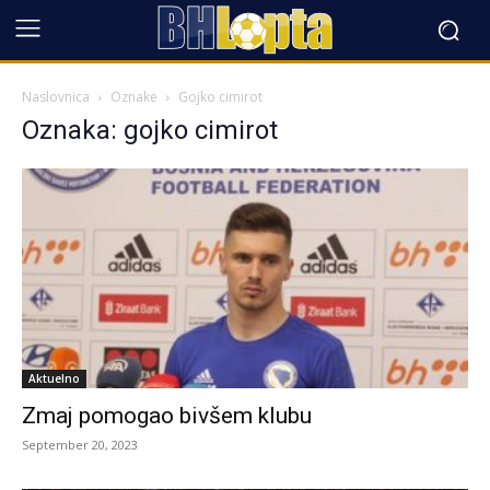
Naslovnica
Oznake
Gojko cimirot
Oznaka: gojko cimirot
Aktuelno
Zmaj pomogao bivšem klubu
September 20, 2023