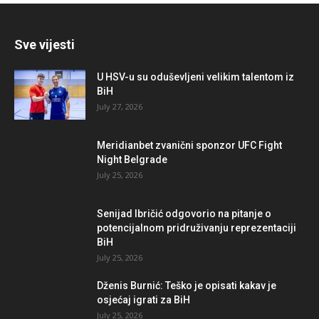
Sve vijesti
U HSV-u su oduševljeni velikim talentom iz
BiH
July 27, 2026
Meridianbet zvanični sponzor UFC Fight
Night Belgrade
July 25, 2026
Senijad Ibričić odgovorio na pitanje o
potencijalnom pridruživanju reprezentaciji
BiH
July 25, 2026
Dženis Burnić: Teško je opisati kakav je
osjećaj igrati za BiH
July 25, 2026