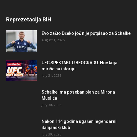
Reprezetacija BiH
Evo zašto Džeko još nije potpisao za Schalke
August 1, 2026
UFC SPEKTAKL U BEOGRADU: Noć koja
miriše na istoriju
July 31, 2026
Schalke ima poseban plan za Mirona
Muslića
July 30, 2026
Nakon 114 godina ugašen legendarni
italijanski klub
July 30, 2026