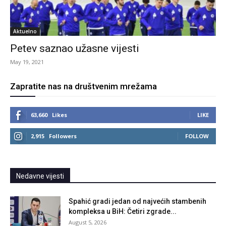
Aktuelno
Petev saznao užasne vijesti
May 19, 2021
Zapratite nas na društvenim mrežama
63,660
Likes
LIKE
2,915
Followers
FOLLOW
Nedavne vijesti
Spahić gradi jedan od najvećih stambenih
kompleksa u BiH: Četiri zgrade...
August 5, 2026