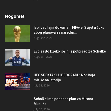
Nogomet
Isplivao tajni dokument FIFA-e: Svijet u šoku
zbog planova za naredni...
August 2, 2026
Evo zašto Džeko još nije potpisao za Schalke
August 1, 2026
UFC SPEKTAKL U BEOGRADU: Noć koja
miriše na istoriju
July 31, 2026
Schalke ima poseban plan za Mirona
Muslića
July 30, 2026