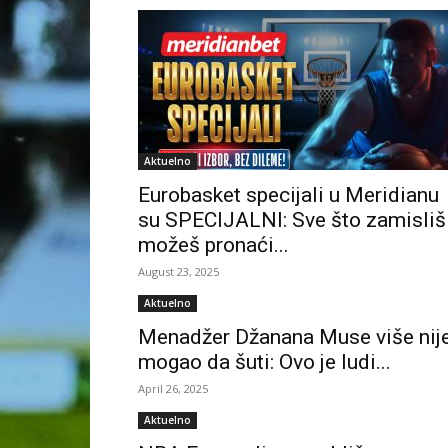
Aktuelno
Eurobasket specijali u Meridianu
su SPECIJALNI: Sve što zamisliš
možeš pronaći...
August 23, 2025
Aktuelno
Menadžer Džanana Muse više nij
mogao da šuti: Ovo je ludi...
April 26, 2025
Aktuelno