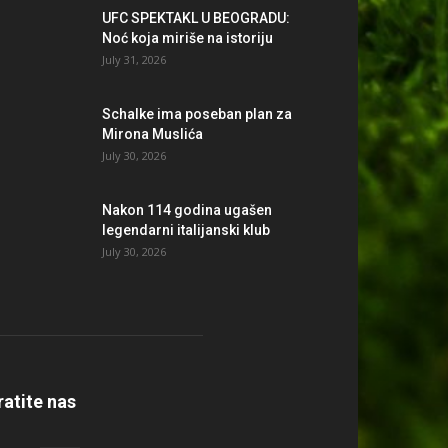
UFC SPEKTAKL U BEOGRADU:
Noć koja miriše na istoriju
July 31, 2026
Schalke ima poseban plan za
Mirona Muslića
July 30, 2026
Nakon 114 godina ugašen
legendarni italijanski klub
July 30, 2026
ratite nas