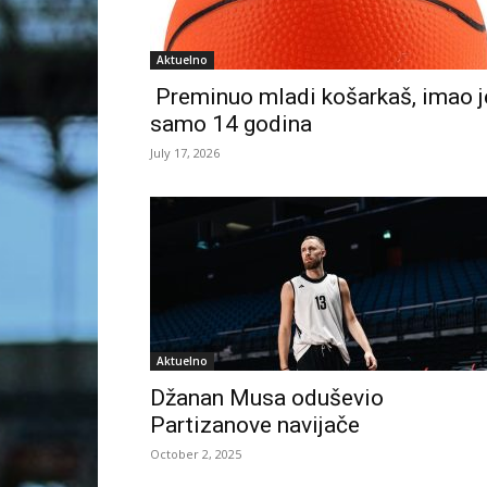
Aktuelno
Preminuo mladi košarkaš, imao j
samo 14 godina
July 17, 2026
Aktuelno
Džanan Musa oduševio
Partizanove navijače
October 2, 2025