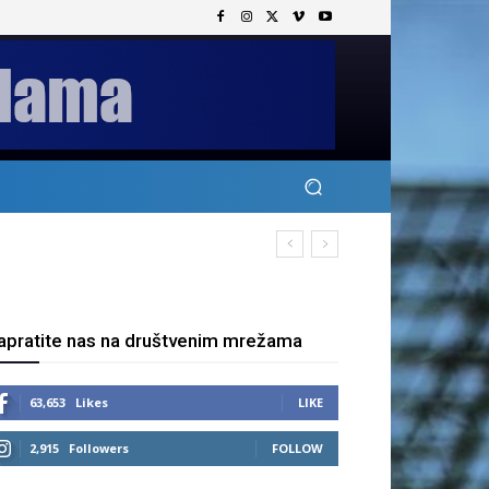
apratite nas na društvenim mrežama
63,653
Likes
LIKE
2,915
Followers
FOLLOW