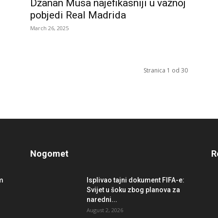
Džanan Musa najefikasniji u važnoj
pobjedi Real Madrida
March 26, 2025
Stranica 1 od 30
Nogomet
R
im
Isplivao tajni dokument FIFA-e:
Svijet u šoku zbog planova za
naredni...
August 2, 2026