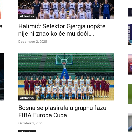
Aktuelno
e
Halimić: Selektor Gjergja uopšte
nije ni znao ko će mu doći,...
December 2, 2025
Aktuelno
Bosna se plasirala u grupnu fazu
FIBA Europa Cupa
October 2, 2025