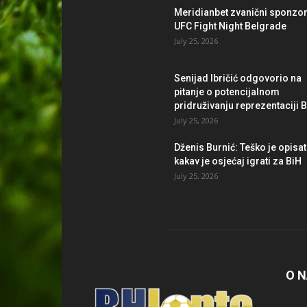
Meridianbet zvanični sponzo
UFC Fight Night Belgrade
July 25, 2026
Senijad Ibričić odgovorio na
pitanje o potencijalnom
pridruživanju reprezentaciji 
July 25, 2026
Dženis Burnić: Teško je opisat
kakav je osjećaj igrati za BiH
July 25, 2026
O 