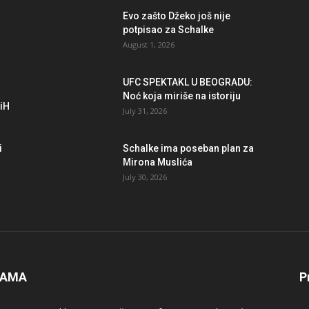
r
Evo zašto Džeko još nije
potpisao za Schalke
August 1, 2026
UFC SPEKTAKL U BEOGRADU:
Noć koja miriše na istoriju
BiH
July 31, 2026
i
Schalke ima poseban plan za
Mirona Muslića
July 30, 2026
NAMA
P