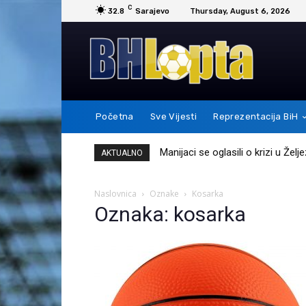
C
32.8
Sarajevo
Thursday, August 6, 2026
Početna
Sve Vijesti
Reprezentacija BiH
Manijaci se oglasili o krizi u Žel
AKTUALNO
Naslovnica
Oznake
Kosarka
Oznaka: kosarka