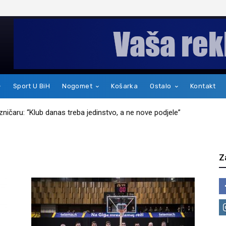
Sport U BiH
Nogomet
Košarka
Ostalo
Kontakt
jezničaru: “Klub danas treba jedinstvo, a ne nove podjele”
Z