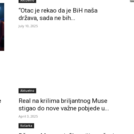
Aktuelno
“Otac je rekao da je BiH naša
država, sada ne bih...
July 10, 2025
Aktuelno
e
Real na krilima briljantnog Muse
stigao do nove važne pobjede u...
April 3, 2025
Košarka