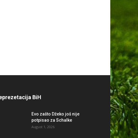
eprezetacija BiH
Evo zašto Džeko još nije
potpisao za Schalke
August 1, 2026