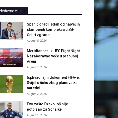
Nedavne vijesti
Spahić gradi jedan od najvećih
stambenih kompleksa u BiH:
Četiri zgrade...
August 5, 2026
Meridianbet uz UFC Fight Night:
Nezaboravno veče u prepunoj
Areni
August 2, 2026
Isplivao tajni dokument FIFA-e:
Svijet u šoku zbog planova za
naredni...
August 2, 2026
Evo zašto Džeko još nije
potpisao za Schalke
August 1, 2026