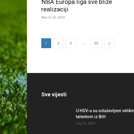
NBA Europa liga sve bliže
realizaciji
March 26, 2025
...
1
2
3
30
Sve vijesti
U HSV-u su oduševljeni velik
talentom iz BiH
July 27, 2026