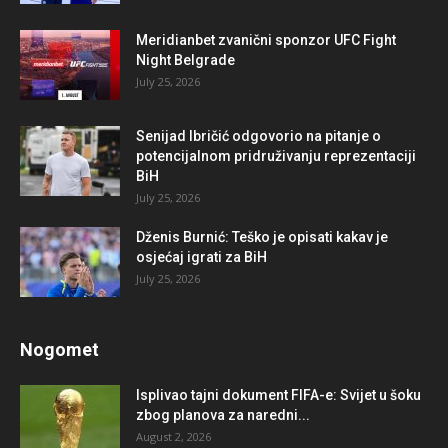
Meridianbet zvanični sponzor UFC Fight
Night Belgrade
July 25, 2026
Senijad Ibričić odgovorio na pitanje o
potencijalnom pridruživanju reprezentaciji
BiH
July 25, 2026
Dženis Burnić: Teško je opisati kakav je
osjećaj igrati za BiH
July 25, 2026
Nogomet
Isplivao tajni dokument FIFA-e: Svijet u šoku
zbog planova za naredni...
August 2, 2026