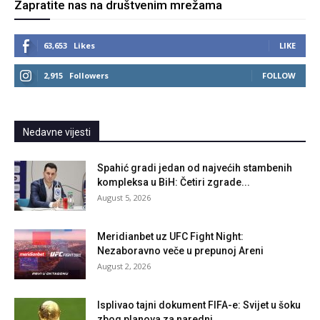
Zapratite nas na društvenim mrežama
63,653
Likes
LIKE
2,915
Followers
FOLLOW
Nedavne vijesti
Spahić gradi jedan od najvećih stambenih
kompleksa u BiH: Četiri zgrade...
August 5, 2026
Meridianbet uz UFC Fight Night:
Nezaboravno veče u prepunoj Areni
August 2, 2026
Isplivao tajni dokument FIFA-e: Svijet u šoku
zbog planova za naredni...