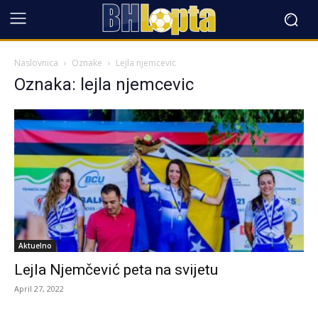
Naslovnica
Oznake
Lejla njemcevic
Oznaka: lejla njemcevic
Aktuelno
Lejla Njemčević peta na svijetu
April 27, 2022