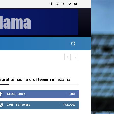
apratite nas na društvenim mrežama
63,653
Likes
LIKE
2,915
Followers
FOLLOW