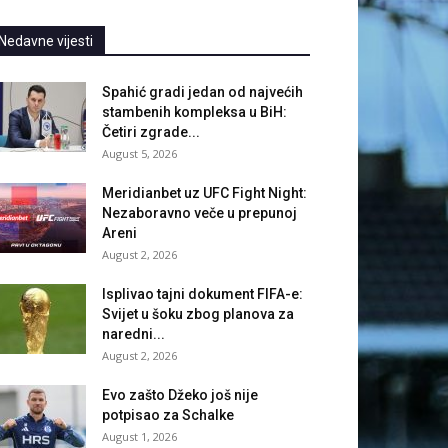
Nedavne vijesti
Spahić gradi jedan od najvećih
stambenih kompleksa u BiH:
Četiri zgrade...
August 5, 2026
Meridianbet uz UFC Fight Night:
Nezaboravno veče u prepunoj
Areni
August 2, 2026
Isplivao tajni dokument FIFA-e:
Svijet u šoku zbog planova za
naredni...
August 2, 2026
Evo zašto Džeko još nije
potpisao za Schalke
August 1, 2026