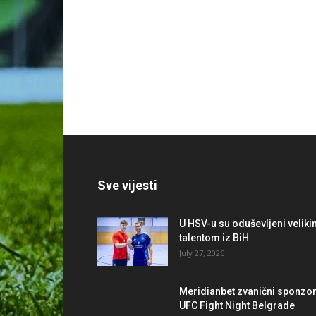
Sve vijesti
U HSV-u su oduševljeni velik
talentom iz BiH
July 27, 2026
Meridianbet zvanični sponzo
UFC Fight Night Belgrade