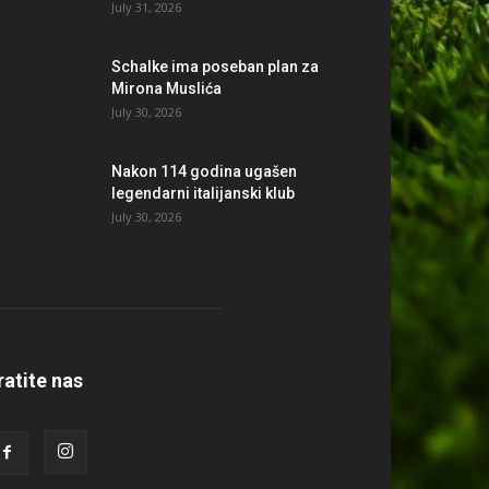
July 31, 2026
Schalke ima poseban plan za
Mirona Muslića
July 30, 2026
Nakon 114 godina ugašen
legendarni italijanski klub
July 30, 2026
ratite nas