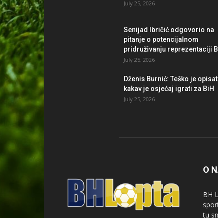
July 25, 2026
Senijad Ibričić odgovorio na
pitanje o potencijalnom
pridruživanju reprezentaciji 
July 25, 2026
Dženis Burnić: Teško je opisat
kakav je osjećaj igrati za BiH
July 25, 2026
O 
BH L
spor
tu s