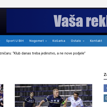
Sport U BiH
Nogomet
Košarka
Ostalo
Kontakt
jezničaru: “Klub danas treba jedinstvo, a ne nove podjele”
Z