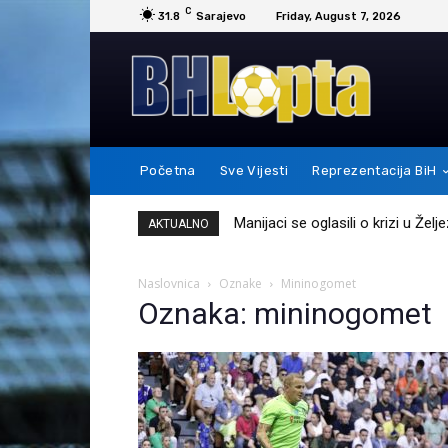
C
31.8
Sarajevo
Friday, August 7, 2026
Početna
Sve Vijesti
Reprezentacija BiH
Manijaci se oglasili o krizi u Žel
AKTUALNO
Naslovnica
Oznake
Mininogomet
Oznaka: mininogomet