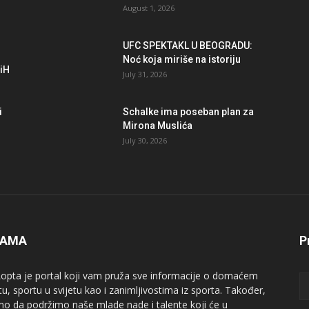
August 1, 2026
UFC SPEKTAKL U BEOGRADU:
Noć koja miriše na istoriju
BiH
July 31, 2026
i
Schalke ima poseban plan za
Mirona Muslića
July 30, 2026
NAMA
P
opta je portal koji vam pruža sve informacije o domaćem
tu, sportu u svijetu kao i zanimljivostima iz sporta. Također,
mo da podržimo naše mlade nade i talente koji će u