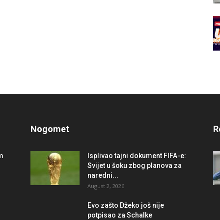
Nogomet
R
im
Isplivao tajni dokument FIFA-e:
Svijet u šoku zbog planova za
naredni...
August 2, 2026
r
Evo zašto Džeko još nije
potpisao za Schalke