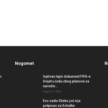
Nogomet
R
im
Isplivao tajni dokument FIFA-e:
Svijet u šoku zbog planova za
naredni...
August 2, 2026
r
Evo zašto Džeko još nije
potpisao za Schalke