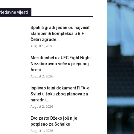
Nedavne vijesti
Spahić gradi jedan od najvećih
stambenih kompleksa u BiH:
Četiri zgrade...
August 5, 2026
Meridianbet uz UFC Fight Night:
Nezaboravno veče u prepunoj
Areni
August 2, 2026
Isplivao tajni dokument FIFA-e:
Svijet u šoku zbog planova za
naredni...
August 2, 2026
Evo zašto Džeko još nije
potpisao za Schalke
August 1, 2026