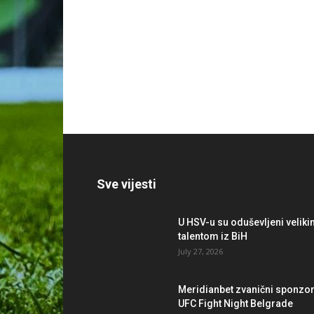
Sve vijesti
U HSV-u su oduševljeni velik
talentom iz BiH
July 27, 2026
Meridianbet zvanični sponzo
UFC Fight Night Belgrade