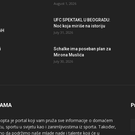
August 1, 2026
UFC SPEKTAKL U BEOGRADU:
Noć koja miriše na istoriju
BiH
July 31, 2026
i
Schalke ima poseban plan za
Mirona Muslića
July 30, 2026
NAMA
P
opta je portal koji vam pruža sve informacije o domaćem
tu, sportu u svijetu kao i zanimljivostima iz sporta. Također,
mo da podržimo naše mlade nade i talente koji će u