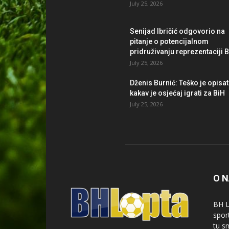
July 25, 2026
Senijad Ibričić odgovorio na
pitanje o potencijalnom
pridruživanju reprezentaciji 
July 25, 2026
Dženis Burnić: Teško je opisat
kakav je osjećaj igrati za BiH
July 25, 2026
O 
BH L
spor
tu s