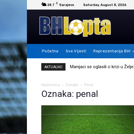
C
28.7
Sarajevo
Saturday, August 8, 2026
Početna
Sve Vijesti
Reprezentacija BiH
Manijaci se oglasili o krizi u Žel
AKTUALNO
Naslovnica
Oznake
Penal
Oznaka: penal