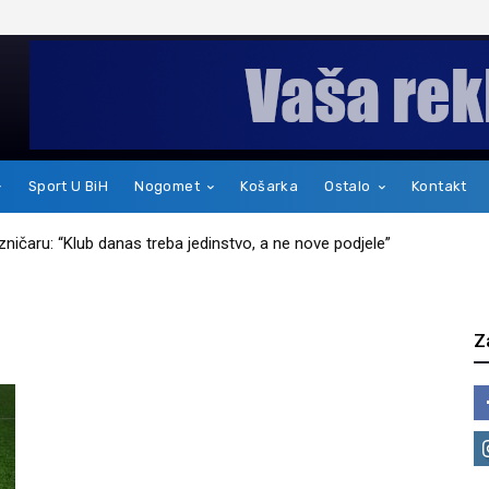
Sport U BiH
Nogomet
Košarka
Ostalo
Kontakt
jezničaru: “Klub danas treba jedinstvo, a ne nove podjele”
Z