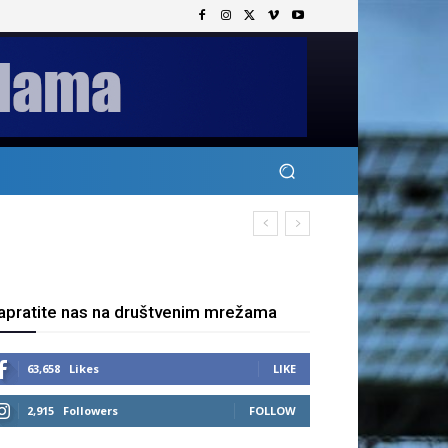
apratite nas na društvenim mrežama
63,658
Likes
LIKE
2,915
Followers
FOLLOW