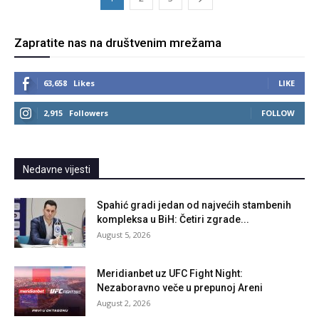
Zapratite nas na društvenim mrežama
63,658
Likes
LIKE
2,915
Followers
FOLLOW
Nedavne vijesti
Spahić gradi jedan od najvećih stambenih
kompleksa u BiH: Četiri zgrade...
August 5, 2026
Meridianbet uz UFC Fight Night:
Nezaboravno veče u prepunoj Areni
August 2, 2026