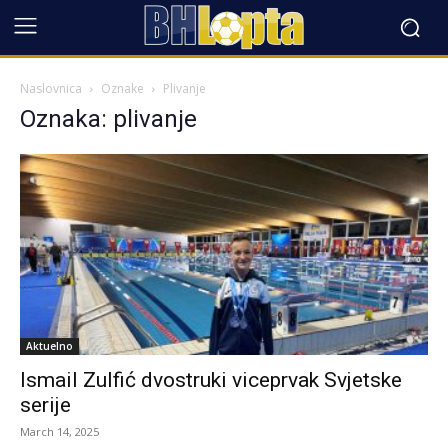
Naslovnica
Oznake
Plivanje
Oznaka: plivanje
Aktuelno
Ismail Zulfić dvostruki viceprvak Svjetske
serije
March 14, 2025