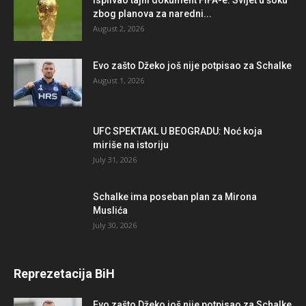
Isplivao tajni dokument FIFA-e: Svijet u šoku
zbog planova za naredni...
August 2, 2026
Evo zašto Džeko još nije potpisao za Schalke
August 1, 2026
UFC SPEKTAKL U BEOGRADU: Noć koja
miriše na istoriju
July 31, 2026
Schalke ima poseban plan za Mirona
Muslića
July 30, 2026
Reprezetacija BiH
Evo zašto Džeko još nije potpisao za Schalke