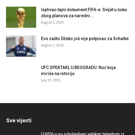
Isplivao tajni dokument FIFA-e: Svijet u šoku
zbog planova za naredni...
August 2, 2026
Evo zašto Džeko još nije potpisao za Schalke
August 1, 2026
UFC SPEKTAKL U BEOGRADU: Noć koja
miriše na istoriju
July 31, 2026
Sve vijesti
U HSV-u su oduševljeni velikim talentom iz