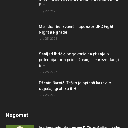
BiH
July 27, 2026
Meridianbet zvanični sponzor UFC Fight
Night Belgrade
July 25, 2026
Senijad Ibričić odgovorio na pitanje o
potencijalnom pridruživanju reprezentaciji
BiH
July 25, 2026
Dženis Burnić: Teško je opisati kakav je
osjećaj igrati za BiH
July 25, 2026
Nogomet