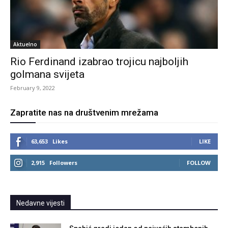
Aktuelno
Rio Ferdinand izabrao trojicu najboljih
golmana svijeta
February 9, 2022
Zapratite nas na društvenim mrežama
63,653
Likes
LIKE
2,915
Followers
FOLLOW
Nedavne vijesti