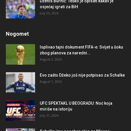
Dženis Burnić: Teško je opisati kakav je
osjećaj igrati za BiH
July 25, 2026
Nogomet
Isplivao tajni dokument FIFA-e: Svijet u šoku
zbog planova za naredni...
August 2, 2026
Evo zašto Džeko još nije potpisao za Schalke
August 1, 2026
UFC SPEKTAKL U BEOGRADU: Noć koja
miriše na istoriju
July 31, 2026