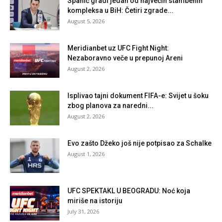
Spahić gradi jedan od najvećih stambenih
kompleksa u BiH: Četiri zgrade...
August 5, 2026
Meridianbet uz UFC Fight Night:
Nezaboravno veče u prepunoj Areni
August 2, 2026
Isplivao tajni dokument FIFA-e: Svijet u šoku
zbog planova za naredni...
August 2, 2026
Evo zašto Džeko još nije potpisao za Schalke
August 1, 2026
UFC SPEKTAKL U BEOGRADU: Noć koja
miriše na istoriju
July 31, 2026