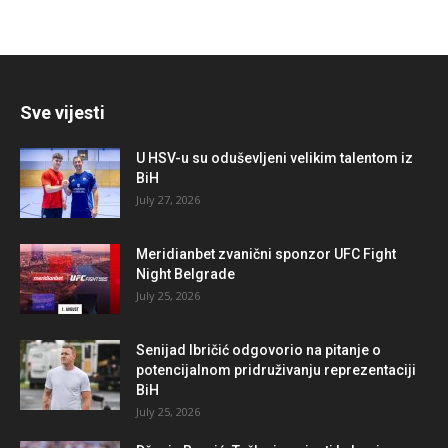
Sve vijesti
U HSV-u su oduševljeni velikim talentom iz
BiH
July 27, 2026
Meridianbet zvanični sponzor UFC Fight
Night Belgrade
July 25, 2026
Senijad Ibričić odgovorio na pitanje o
potencijalnom pridruživanju reprezentaciji
BiH
July 25, 2026