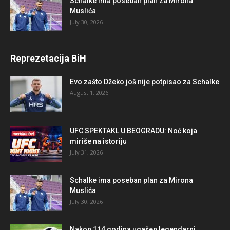
Schalke ima poseban plan za Mirona
Muslića
July 30, 2026
Reprezetacija BiH
Evo zašto Džeko još nije potpisao za Schalke
August 1, 2026
UFC SPEKTAKL U BEOGRADU: Noć koja
miriše na istoriju
July 31, 2026
Schalke ima poseban plan za Mirona
Muslića
July 30, 2026
Nakon 114 godina ugašen legendarni