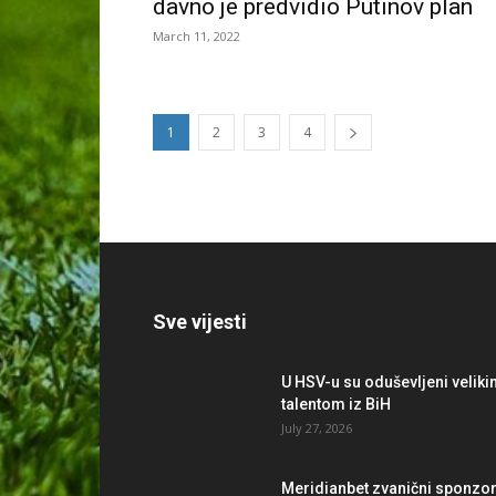
davno je predvidio Putinov plan
March 11, 2022
1
2
3
4
Sve vijesti
U HSV-u su oduševljeni velik
talentom iz BiH
July 27, 2026
Meridianbet zvanični sponzo