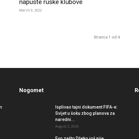
napuste ruske klubove
March 9, 2022
Stranica 1 od 4
Nogomet
R
im
Isplivao tajni dokument FIFA-e:
Svijet u šoku zbog planova za
naredni...
August 2, 2026
r
Evo zašto Džeko još nije