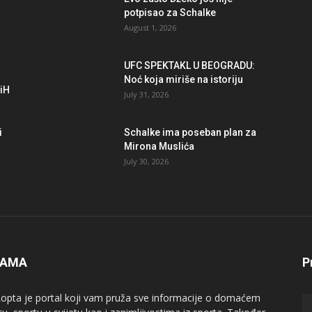
potpisao za Schalke
August 1, 2026
UFC SPEKTAKL U BEOGRADU:
Noć koja miriše na istoriju
BiH
July 31, 2026
i
Schalke ima poseban plan za
Mirona Muslića
July 30, 2026
NAMA
P
opta je portal koji vam pruža sve informacije o domaćem