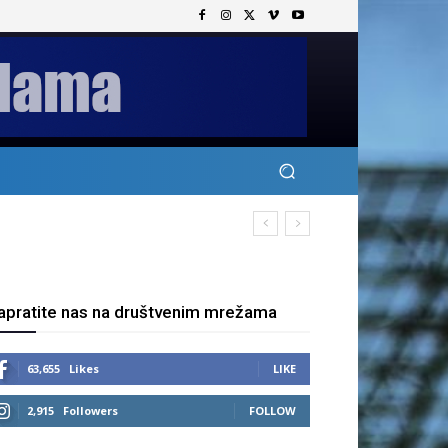
apratite nas na društvenim mrežama
63,655
Likes
LIKE
2,915
Followers
FOLLOW