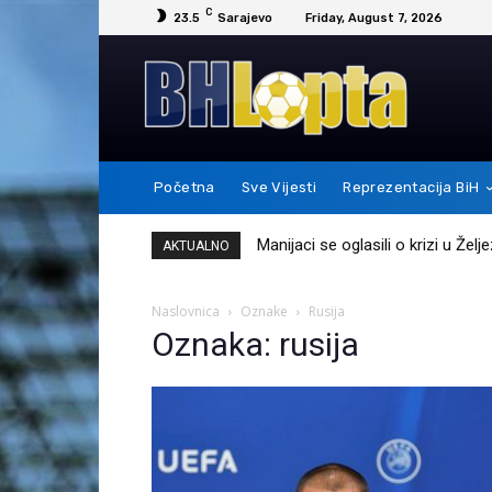
C
23.5
Sarajevo
Friday, August 7, 2026
Početna
Sve Vijesti
Reprezentacija BiH
Manijaci se oglasili o krizi u Žel
AKTUALNO
Naslovnica
Oznake
Rusija
Oznaka: rusija