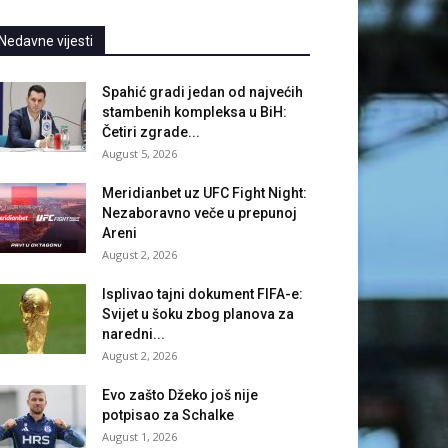
Nedavne vijesti
Spahić gradi jedan od najvećih
stambenih kompleksa u BiH:
Četiri zgrade...
August 5, 2026
Meridianbet uz UFC Fight Night:
Nezaboravno veče u prepunoj
Areni
August 2, 2026
Isplivao tajni dokument FIFA-e:
Svijet u šoku zbog planova za
naredni...
August 2, 2026
Evo zašto Džeko još nije
potpisao za Schalke
August 1, 2026