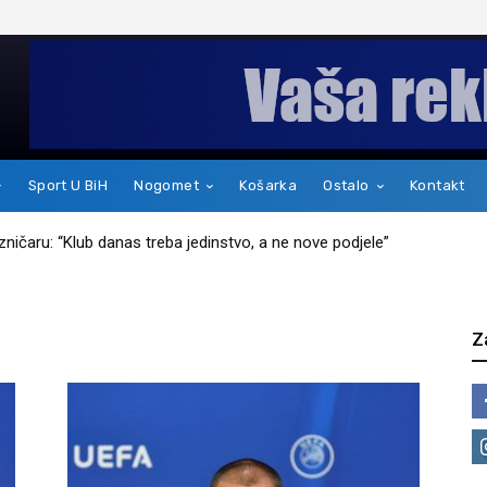
Sport U BiH
Nogomet
Košarka
Ostalo
Kontakt
jezničaru: “Klub danas treba jedinstvo, a ne nove podjele”
Z