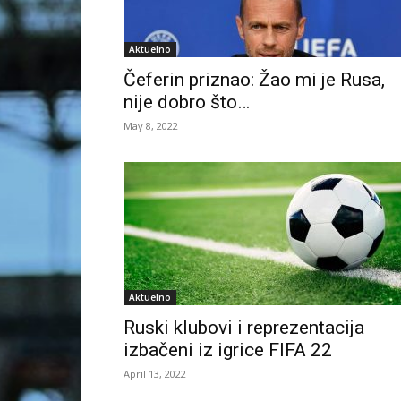
Aktuelno
Čeferin priznao: Žao mi je Rusa,
nije dobro što…
May 8, 2022
Aktuelno
Ruski klubovi i reprezentacija
izbačeni iz igrice FIFA 22
April 13, 2022