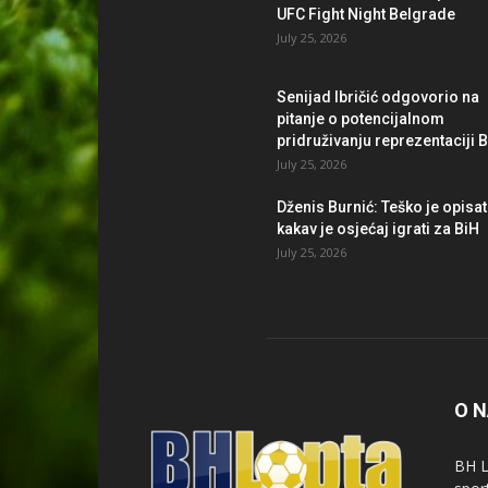
UFC Fight Night Belgrade
July 25, 2026
Senijad Ibričić odgovorio na
pitanje o potencijalnom
pridruživanju reprezentaciji 
July 25, 2026
Dženis Burnić: Teško je opisat
kakav je osjećaj igrati za BiH
July 25, 2026
O 
BH L