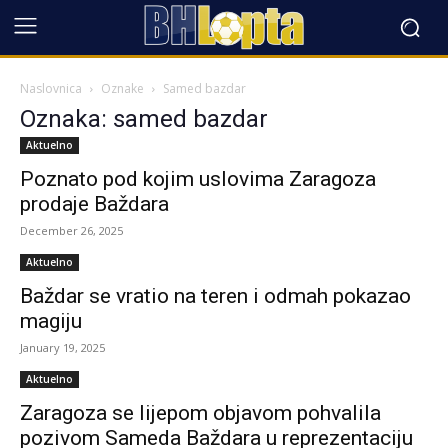
Naslovnica
Oznake
Samed bazdar
Oznaka: samed bazdar
Aktuelno
Poznato pod kojim uslovima Zaragoza
prodaje Baždara
December 26, 2025
Aktuelno
Baždar se vratio na teren i odmah pokazao
magiju
January 19, 2025
Aktuelno
Zaragoza se lijepom objavom pohvalila
pozivom Sameda Baždara u reprezentaciju