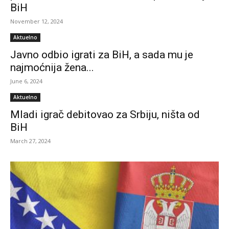
BiH
November 12, 2024
Aktuelno
Javno odbio igrati za BiH, a sada mu je
najmoćnija žena...
June 6, 2024
Aktuelno
Mladi igrač debitovao za Srbiju, ništa od
BiH
March 27, 2024