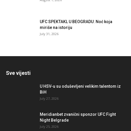
UFC SPEKTAKL U BEOGRADU: Noć koja
miriše na istoriju
July 31, 2026
Sve vijesti
U HSV-u su oduševljeni velikim talentom iz
BiH
July 27, 2026
Meridianbet zvanični sponzor UFC Fight
Night Belgrade
July 25, 2026