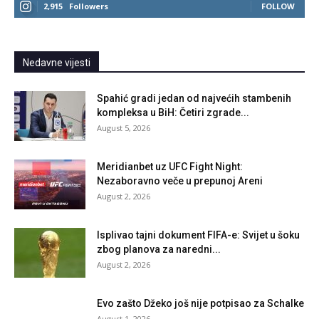
2,915
Followers
FOLLOW
Nedavne vijesti
Spahić gradi jedan od najvećih stambenih
kompleksa u BiH: Četiri zgrade...
August 5, 2026
Meridianbet uz UFC Fight Night:
Nezaboravno veče u prepunoj Areni
August 2, 2026
Isplivao tajni dokument FIFA-e: Svijet u šoku
zbog planova za naredni...
August 2, 2026
Evo zašto Džeko još nije potpisao za Schalke
August 1, 2026