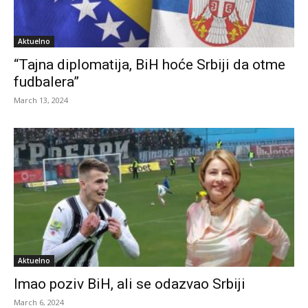
Aktuelno
“Tajna diplomatija, BiH hoće Srbiji da otme
fudbalera”
March 13, 2024
Aktuelno
Imao poziv BiH, ali se odazvao Srbiji
March 6, 2024