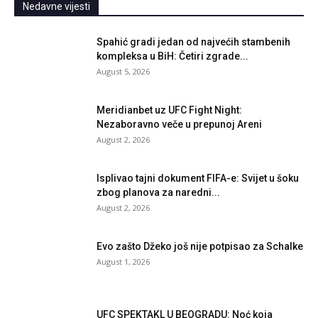
Nedavne vijesti
Spahić gradi jedan od najvećih stambenih
kompleksa u BiH: Četiri zgrade...
August 5, 2026
Meridianbet uz UFC Fight Night:
Nezaboravno veče u prepunoj Areni
August 2, 2026
Isplivao tajni dokument FIFA-e: Svijet u šoku
zbog planova za naredni...
August 2, 2026
Evo zašto Džeko još nije potpisao za Schalke
August 1, 2026
UFC SPEKTAKL U BEOGRADU: Noć koja