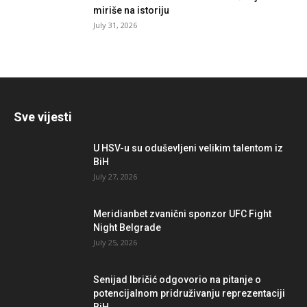
miriše na istoriju
July 31, 2026
Sve vijesti
U HSV-u su oduševljeni velikim talentom iz
BiH
July 27, 2026
Meridianbet zvanični sponzor UFC Fight
Night Belgrade
July 25, 2026
Senijad Ibričić odgovorio na pitanje o
potencijalnom pridruživanju reprezentaciji