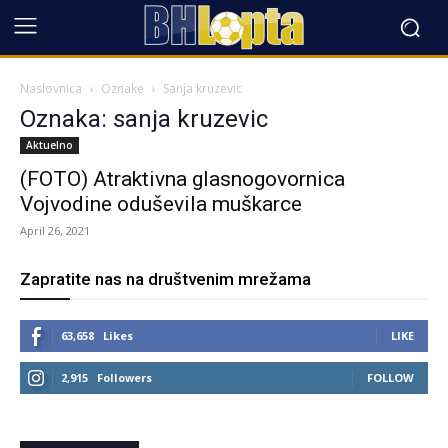
Naslovnica
Oznake
Sanja kruzevic
Oznaka: sanja kruzevic
Aktuelno
(FOTO) Atraktivna glasnogovornica
Vojvodine oduševila muškarce
April 26, 2021
Zapratite nas na društvenim mrežama
63,658
Likes
LIKE
2,915
Followers
FOLLOW