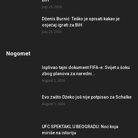
BiH
July 25, 2026
Dženis Burnić: Teško je opisati kakav je
osjećaj igrati za BiH
July 25, 2026
Nogomet
Isplivao tajni dokument FIFA-e: Svijet u šoku
zbog planova za naredni...
August 2, 2026
Evo zašto Džeko još nije potpisao za Schalke
August 1, 2026
UFC SPEKTAKL U BEOGRADU: Noć koja
miriše na istoriju