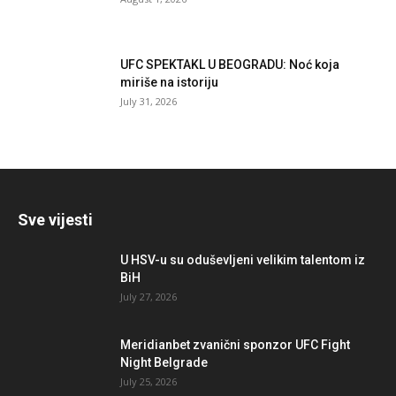
UFC SPEKTAKL U BEOGRADU: Noć koja
miriše na istoriju
July 31, 2026
Sve vijesti
U HSV-u su oduševljeni velikim talentom iz
BiH
July 27, 2026
Meridianbet zvanični sponzor UFC Fight
Night Belgrade
July 25, 2026