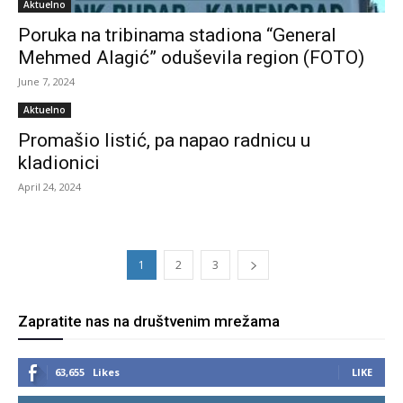
Aktuelno
Poruka na tribinama stadiona “General
Mehmed Alagić” oduševila region (FOTO)
June 7, 2024
Aktuelno
Promašio listić, pa napao radnicu u
kladionici
April 24, 2024
1
2
3
Zapratite nas na društvenim mrežama
63,655
Likes
LIKE