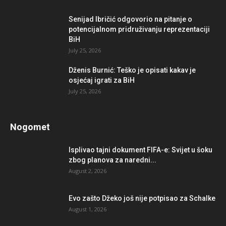
Senijad Ibričić odgovorio na pitanje o
potencijalnom pridruživanju reprezentaciji
BiH
July 25, 2026
Dženis Burnić: Teško je opisati kakav je
osjećaj igrati za BiH
July 25, 2026
Nogomet
Isplivao tajni dokument FIFA-e: Svijet u šoku
zbog planova za naredni...
August 2, 2026
Evo zašto Džeko još nije potpisao za Schalke
August 1, 2026