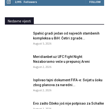
2,915
Followers
FOLLOW
Nedavne vijesti
Spahić gradi jedan od najvećih stambenih
kompleksa u BiH: Četiri zgrade...
August 5, 2026
Meridianbet uz UFC Fight Night:
Nezaboravno veče u prepunoj Areni
August 2, 2026
Isplivao tajni dokument FIFA-e: Svijet u šoku
zbog planova za naredni...
August 2, 2026
Evo zašto Džeko još nije potpisao za Schalke
August 1, 2026