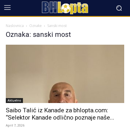
Naslovnica
Oznake
Sanski most
Oznaka: sanski most
Aktuelno
Saibo Talić iz Kanade za bhlopta.com:
“Selektor Kanade odlično poznaje naše...
April 7, 2026