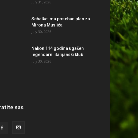
July 31, 2026
Schalke ima poseban plan za
Mirona Muslića
July 30, 2026
Nakon 114 godina ugašen
legendarni italijanski klub
July 30, 2026
ratite nas