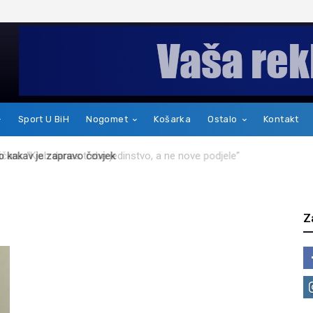
Sport U BiH
Nogomet
Košarka
Ostalo
Kontakt
kakav je zapravo čovjek
Z