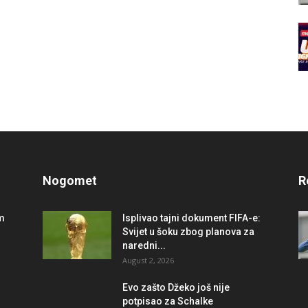
Nogomet
R
im
Isplivao tajni dokument FIFA-e:
Svijet u šoku zbog planova za
naredni...
August 2, 2026
r
Evo zašto Džeko još nije
potpisao za Schalke