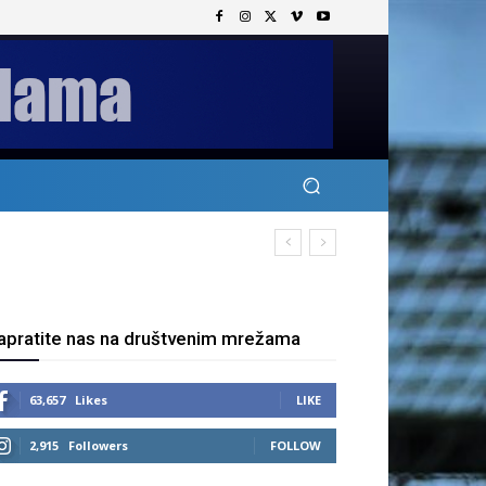
apratite nas na društvenim mrežama
63,657
Likes
LIKE
2,915
Followers
FOLLOW