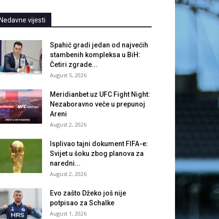
Nedavne vijesti
Spahić gradi jedan od najvećih
stambenih kompleksa u BiH:
Četiri zgrade...
August 5, 2026
Meridianbet uz UFC Fight Night:
Nezaboravno veče u prepunoj
Areni
August 2, 2026
Isplivao tajni dokument FIFA-e:
Svijet u šoku zbog planova za
naredni...
August 2, 2026
Evo zašto Džeko još nije
potpisao za Schalke
August 1, 2026