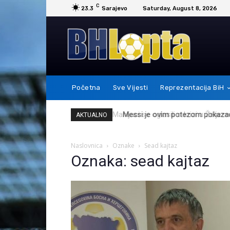
C
23.3
Sarajevo
Saturday, August 8, 2026
Početna
Sve Vijesti
Reprezentacija BiH
Messi je ovim potezom pokazao 
AKTUALNO
Naslovnica
Oznake
Sead kajtaz
Oznaka: sead kajtaz