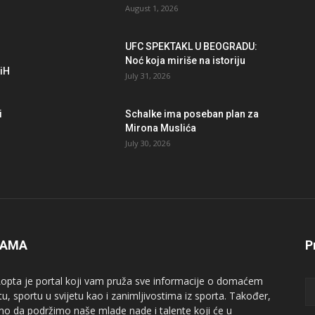
August 1, 2026
UFC SPEKTAKL U BEOGRADU:
Noć koja miriše na istoriju
BiH
July 31, 2026
i
Schalke ima poseban plan za
Mirona Muslića
July 30, 2026
NAMA
P
opta je portal koji vam pruža sve informacije o domaćem
tu, sportu u svijetu kao i zanimljivostima iz sporta. Također,
mo da podržimo naše mlade nade i talente koji će u