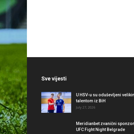
Sve vijesti
U HSV-u su oduševljeni velik
talentom iz BiH
July 27, 2026
Meridianbet zvanični sponzo
UFC Fight Night Belgrade