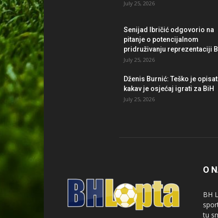
July 25, 2026
Senijad Ibričić odgovorio na
pitanje o potencijalnom
pridruživanju reprezentaciji 
July 25, 2026
Dženis Burnić: Teško je opisat
kakav je osjećaj igrati za BiH
July 25, 2026
O 
BH L
spor
tu s