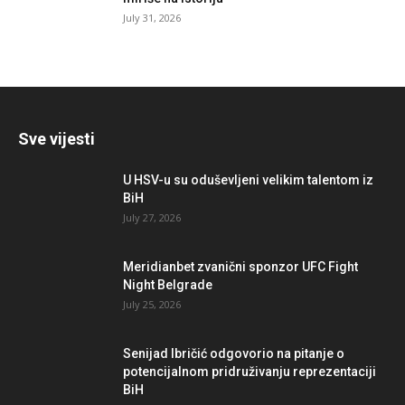
July 31, 2026
Sve vijesti
U HSV-u su oduševljeni velikim talentom iz
BiH
July 27, 2026
Meridianbet zvanični sponzor UFC Fight
Night Belgrade
July 25, 2026
Senijad Ibričić odgovorio na pitanje o
potencijalnom pridruživanju reprezentaciji
BiH