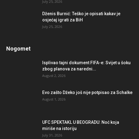
July 25, 2026
Dženis Burnić: Teško je opisati kakav je
osjećaj igrati za BiH
July 25, 2026
Nogomet
Isplivao tajni dokument FIFA-e: Svijet u šoku
zbog planova za naredni...
August 2, 2026
Evo zašto Džeko još nije potpisao za Schalke
August 1, 2026
UFC SPEKTAKL U BEOGRADU: Noć koja
miriše na istoriju
July 31, 2026