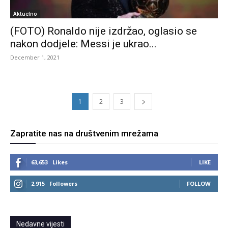
Aktuelno
(FOTO) Ronaldo nije izdržao, oglasio se
nakon dodjele: Messi je ukrao...
December 1, 2021
1
2
3
Zapratite nas na društvenim mrežama
63,653
Likes
LIKE
2,915
Followers
FOLLOW
Nedavne vijesti