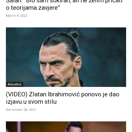
Salah: “Bio sam šokiran, ali ne želim pričati
o teorijama zavjere”
March 4, 2022
Aktuelno
(VIDEO) Zlatan Ibrahimović ponovo je dao
izjavu u svom stilu
December 28, 2021