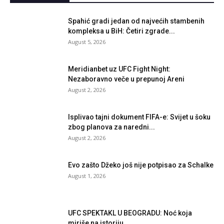
Spahić gradi jedan od najvećih stambenih
kompleksa u BiH: Četiri zgrade...
August 5, 2026
Meridianbet uz UFC Fight Night:
Nezaboravno veče u prepunoj Areni
August 2, 2026
Isplivao tajni dokument FIFA-e: Svijet u šoku
zbog planova za naredni...
August 2, 2026
Evo zašto Džeko još nije potpisao za Schalke
August 1, 2026
UFC SPEKTAKL U BEOGRADU: Noć koja
miriše na istoriju