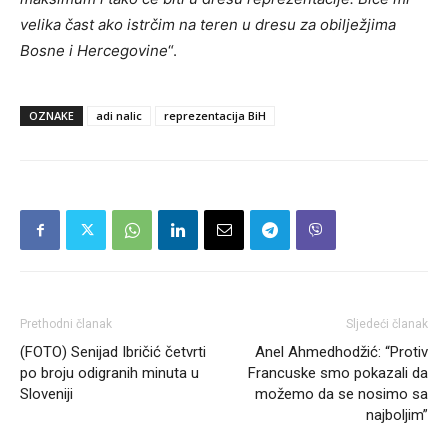
velika čast ako istrčim na teren u dresu za obilježjima
Bosne i Hercegovine
“.
OZNAKE
adi nalic
reprezentacija BiH
Prethodni članak
Sljedeći članak
(FOTO) Senijad Ibričić četvrti
Anel Ahmedhodžić: “Protiv
po broju odigranih minuta u
Francuske smo pokazali da
Sloveniji
možemo da se nosimo sa
najboljim”