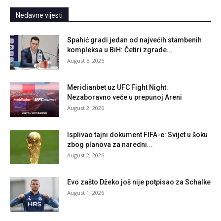
Nedavne vijesti
Spahić gradi jedan od najvećih stambenih
kompleksa u BiH: Četiri zgrade...
August 5, 2026
Meridianbet uz UFC Fight Night:
Nezaboravno veče u prepunoj Areni
August 2, 2026
Isplivao tajni dokument FIFA-e: Svijet u šoku
zbog planova za naredni...
August 2, 2026
Evo zašto Džeko još nije potpisao za Schalke
August 1, 2026