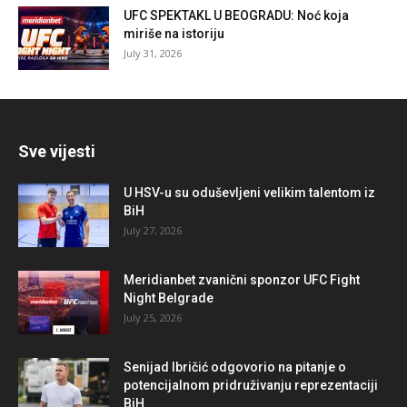
UFC SPEKTAKL U BEOGRADU: Noć koja
miriše na istoriju
July 31, 2026
Sve vijesti
U HSV-u su oduševljeni velikim talentom iz
BiH
July 27, 2026
Meridianbet zvanični sponzor UFC Fight
Night Belgrade
July 25, 2026
Senijad Ibričić odgovorio na pitanje o
potencijalnom pridruživanju reprezentaciji
BiH