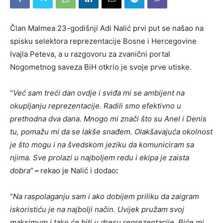
Član Malmea 23-godišnji Adi Nalić prvi put se našao na
spisku selektora reprezentacije Bosne i Hercegovine
Ivajla Peteva, a u razgovoru za zvanični portal
Nogometnog saveza BiH otkrio je svoje prve utiske.
“
Već sam treći dan ovdje i sviđa mi se ambijent na
okupljanju reprezentacije. Radili smo efektivno u
prethodna dva dana. Mnogo mi znači što su Anel i Denis
tu, pomažu mi da se lakše snađem. Olakšavajuća okolnost
je što mogu i na švedskom jeziku da komuniciram sa
njima. Sve prolazi u najboljem redu i ekipa je zaista
dobra
“
–
rekao je Nalić i dodao
:
“
Na raspolaganju sam i ako dobijem priliku da zaigram
iskoristiću je na najbolji način. Uvijek pružam svoj
maksimum i tako će biti u dresu reprezentacije. Biće mi