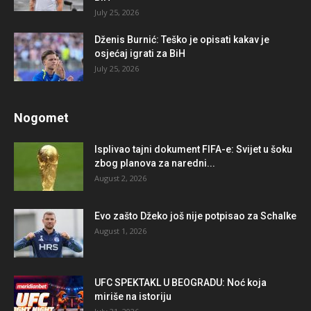
July 25, 2026
Dženis Burnić: Teško je opisati kakav je
osjećaj igrati za BiH
July 25, 2026
Nogomet
Isplivao tajni dokument FIFA-e: Svijet u šoku
zbog planova za naredni...
August 2, 2026
Evo zašto Džeko još nije potpisao za Schalke
August 1, 2026
UFC SPEKTAKL U BEOGRADU: Noć koja
miriše na istoriju