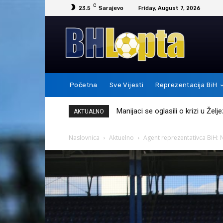
C
23.5
Sarajevo
Friday, August 7, 2026
Početna
Sve Vijesti
Reprezentacija BiH
Messi je ovim potezom pokazao 
AKTUALNO
Naslovnica
Aktuelno
Agent reprezentativca BiH: 