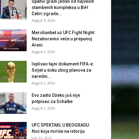
Spahić gradi jedan od najvećih
stambenih kompleksa u BiH:
Četiri zgrade...
August 5, 2026
Meridianbet uz UFC Fight Night:
Nezaboravno veče u prepunoj
Areni
August 2, 2026
Isplivao tajni dokument FIFA-e:
Svijet u šoku zbog planova za
naredni...
August 2, 2026
Evo zašto Džeko još nije
potpisao za Schalke
August 1, 2026
UFC SPEKTAKL U BEOGRADU:
Noć koja miriše na istoriju
July 31, 2026