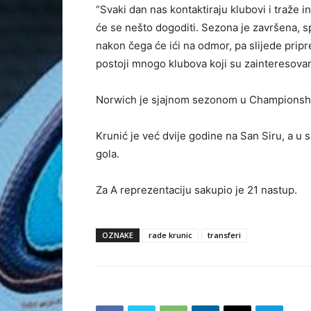
“Svaki dan nas kontaktiraju klubovi i traže 
će se nešto dogoditi. Sezona je završena, s
nakon čega će ići na odmor, pa slijede prip
postoji mnogo klubova koji su zainteresovani
Norwich je sjajnom sezonom u Championship
Krunić je već dvije godine na San Siru, a u 
gola.
Za A reprezentaciju sakupio je 21 nastup.
OZNAKE
rade krunic
transferi