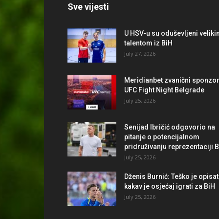
Sve vijesti
U HSV-u su oduševljeni velik
talentom iz BiH
July 27, 2026
Meridianbet zvanični sponzo
UFC Fight Night Belgrade
July 25, 2026
Senijad Ibričić odgovorio na
pitanje o potencijalnom
pridruživanju reprezentaciji 
July 25, 2026
Dženis Burnić: Teško je opisat
kakav je osjećaj igrati za BiH
July 25, 2026