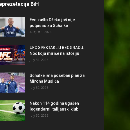
eprezetacija BiH
Evo zašto Džeko još nije
potpisao za Schalke
August 1, 2026
UFC SPEKTAKL U BEOGRADU:
Noć koja miriše na istoriju
July 31, 2026
Schalke ima poseban plan za
Mirona Muslića
July 30, 2026
Nakon 114 godina ugašen
legendarni italijanski klub
July 30, 2026