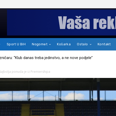
Sport U BiH
Nogomet
Košarka
Ostalo
Kontakt
kakav je zapravo čovjek
Najbolja ponuda je iz Premiershipa