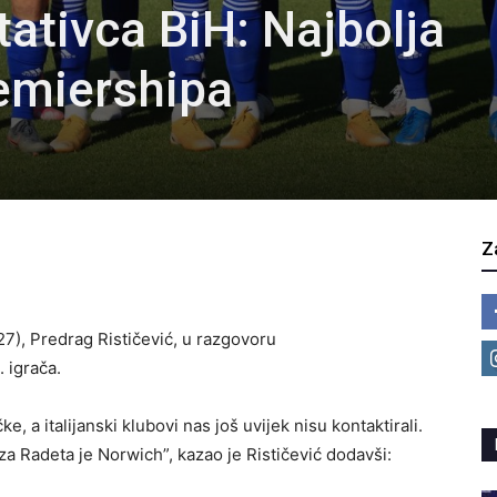
ativca BiH: Najbolja
remiershipa
Z
7), Predrag Rističević, u razgovoru
 igrača.
a italijanski klubovi nas još uvijek nisu kontaktirali.
za Radeta je Norwich”, kazao je Rističević dodavši: