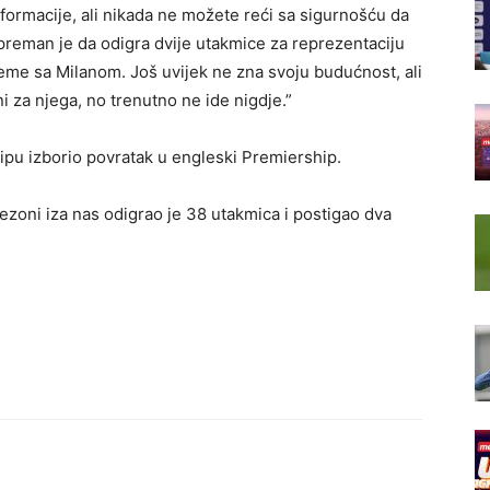
informacije, ali nikada ne možete reći sa sigurnošću da
preman je da odigra dvije utakmice za reprezentaciju
reme sa Milanom. Još uvijek ne zna svoju budućnost, ali
 za njega, no trenutno ne ide nigdje.”
u izborio povratak u engleski Premiership.
sezoni iza nas odigrao je 38 utakmica i postigao dva