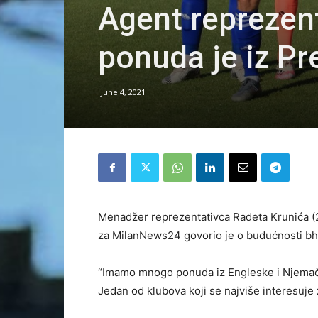
Agent reprezent
ponuda je iz P
June 4, 2021
Menadžer reprezentativca Radeta Krunića (2
za MilanNews24 govorio je o budućnosti bh.
“Imamo mnogo ponuda iz Engleske i Njemačke, 
Jedan od klubova koji se najviše interesuje 