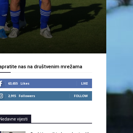
apratite nas na društvenim mrežama
63,655
Likes
LIKE
2,915
Followers
FOLLOW
Nedavne vijesti