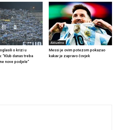
Aktuelno
glasili o krizi u
Messi je ovim potezom pokazao
u: “Klub danas treba
kakav je zapravo čovjek
 ne nove podjele”