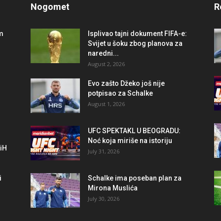
Nogomet
R
im
Isplivao tajni dokument FIFA-e:
Svijet u šoku zbog planova za
naredni...
August 2, 2026
r
Evo zašto Džeko još nije
potpisao za Schalke
August 1, 2026
UFC SPEKTAKL U BEOGRADU:
Noć koja miriše na istoriju
BiH
July 31, 2026
i
Schalke ima poseban plan za
Mirona Muslića
July 30, 2026