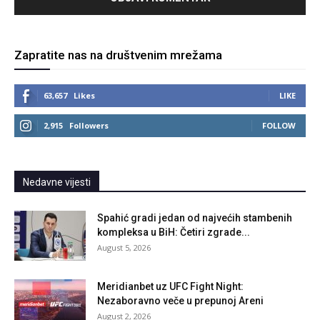
Zapratite nas na društvenim mrežama
63,657
Likes
LIKE
2,915
Followers
FOLLOW
Nedavne vijesti
Spahić gradi jedan od najvećih stambenih
kompleksa u BiH: Četiri zgrade...
August 5, 2026
Meridianbet uz UFC Fight Night:
Nezaboravno veče u prepunoj Areni
August 2, 2026