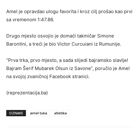
Amel je opravdao ulogu favorita i kroz cilj prošao kao prvi
sa vremenom 1:47.86.
Drugo mjesto osvojio je domaći takmičar Simone
Barontini, a treći je bio Victor Curcuiani iz Rumunije.
“Prva trka, prvo mjesto, a sada slijedi bajramsko slavlje!
Bajram Šerif Mubarek Olsun iz Savone”, poručio je Amel
na svojoj zvaničnoj Facebook stranici.
(reprezentacija.ba)
OZNAKE
amel tuka
atletika