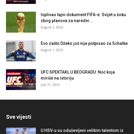
Isplivao tajni dokument FIFA-e: Svijet u šoku
zbog planova za naredni...
August 2, 2026
Evo zašto Džeko još nije potpisao za Schalke
August 1, 2026
UFC SPEKTAKL U BEOGRADU: Noć koja
miriše na istoriju
July 31, 2026
Sve vijesti
U HSV-u su oduševljeni velikim talentom iz