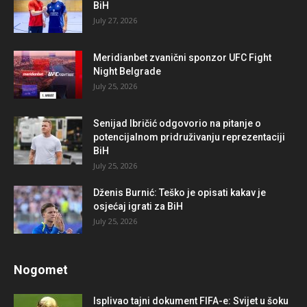
BiH
July 27, 2026
Meridianbet zvanični sponzor UFC Fight
Night Belgrade
July 25, 2026
Senijad Ibričić odgovorio na pitanje o
potencijalnom pridruživanju reprezentaciji
BiH
July 25, 2026
Dženis Burnić: Teško je opisati kakav je
osjećaj igrati za BiH
July 25, 2026
Nogomet
Isplivao tajni dokument FIFA-e: Svijet u šoku