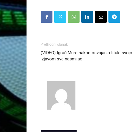
Prethodni članak
(VIDEO) Igrač Mure nakon osvajanja titule svo
izjavom sve nasmijao