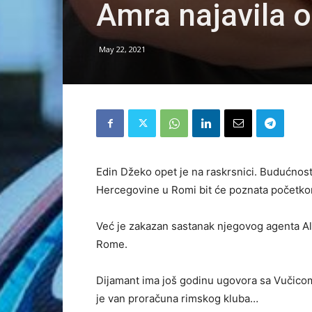
Amra najavila 
May 22, 2021
Edin Džeko opet je na raskrsnici. Budućnost
Hercegovine u Romi bit će poznata početk
Već je zakazan sastanak njegovog agenta Ale
Rome.
Dijamant ima još godinu ugovora sa Vučicom,
je van proračuna rimskog kluba…