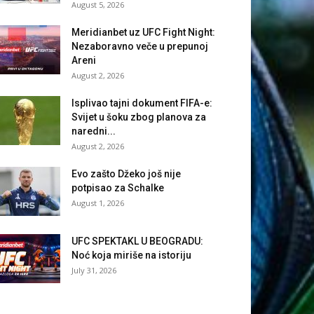
August 5, 2026
Meridianbet uz UFC Fight Night:
Nezaboravno veče u prepunoj
Areni
August 2, 2026
Isplivao tajni dokument FIFA-e:
Svijet u šoku zbog planova za
naredni...
August 2, 2026
Evo zašto Džeko još nije
potpisao za Schalke
August 1, 2026
UFC SPEKTAKL U BEOGRADU:
Noć koja miriše na istoriju
July 31, 2026