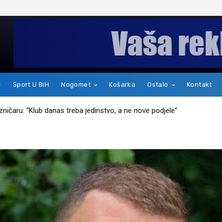
Sport U BiH
Nogomet
Košarka
Ostalo
Kontakt
kakav je zapravo čovjek