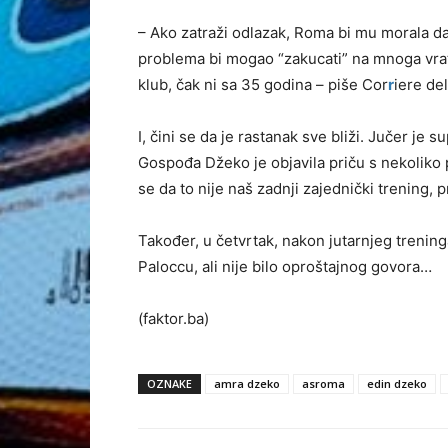
– Ako zatraži odlazak, Roma bi mu morala da
problema bi mogao “zakucati” na mnoga vrata 
klub, čak ni sa 35 godina – piše Cor
r
iere de
I, čini se da je rastanak sve bliži. Jučer je
Gospođa Džeko je objavila priču s nekoliko 
se da to nije naš zadnji zajednički trening, pri
Također, u četvrtak, nakon jutarnjeg trening
Paloccu, ali nije bilo oproštajnog govora…
(faktor.ba)
OZNAKE
amra dzeko
asroma
edin dzeko