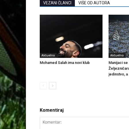
VEZANI ČLANCI
VIŠE OD AUTORA
Aktuelno
Aktuelno
Mohamed Salah ima novi klub
Manijaci se o
Željezničar
jedinstvo, a
Komentiraj