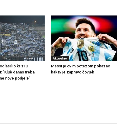
Aktuelno
glasili o krizi u
Messi je ovim potezom pokazao
u: “Klub danas treba
kakav je zapravo čovjek
 ne nove podjele”