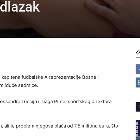
odlazak
Z
 kapitena fudbalske A reprezentacije Bosne i
om iduće sedmice.
ssandra Luccija i Tiaga Pinta, sportskog direktora
 ali je problem njegova plaća od 7,5 miliona eura, što