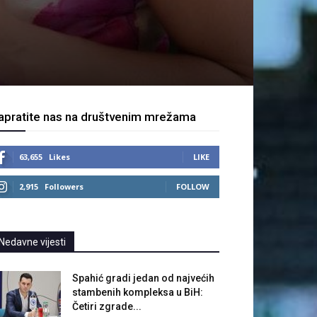
apratite nas na društvenim mrežama
63,655
Likes
LIKE
2,915
Followers
FOLLOW
Nedavne vijesti
Spahić gradi jedan od najvećih
stambenih kompleksa u BiH:
Četiri zgrade...