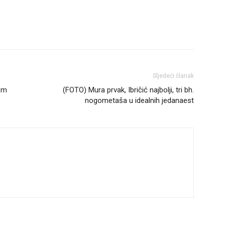
Sljedeći članak
jom
(FOTO) Mura prvak, Ibričić najbolji, tri bh.
nogometaša u idealnih jedanaest