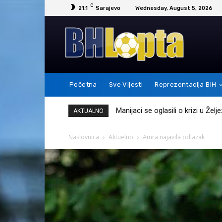
C
21.1
Sarajevo
Wednesday, August 5, 2026
Početna
Sve Vijesti
Reprezentacija BiH
Messi je ovim potezom pokazao 
AKTUALNO
Naslovnica
Aktuelno
Amra najavila odlazak