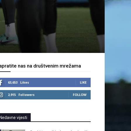
apratite nas na društvenim mrežama
63,653
Likes
LIKE
2,915
Followers
FOLLOW
Nedavne vijesti