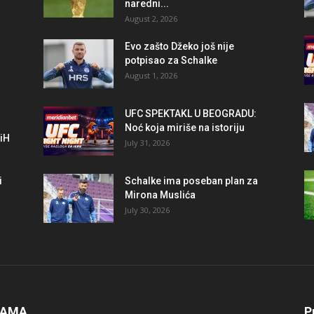
naredni...
August 2, 2026
r
Evo zašto Džeko još nije
potpisao za Schalke
August 1, 2026
UFC SPEKTAKL U BEOGRADU:
Noć koja miriše na istoriju
BiH
July 31, 2026
i
Schalke ima poseban plan za
Mirona Muslića
July 30, 2026
NAMA
P