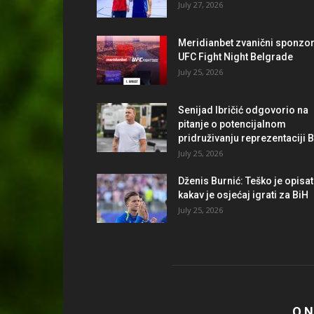
July 27, 2026
Meridianbet zvanični sponzo
UFC Fight Night Belgrade
July 25, 2026
Senijad Ibričić odgovorio na
pitanje o potencijalnom
pridruživanju reprezentaciji 
July 25, 2026
Dženis Burnić: Teško je opisat
kakav je osjećaj igrati za BiH
July 25, 2026
O 