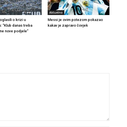
Aktuelno
glasili o krizi u
Messi je ovim potezom pokazao
u: “Klub danas treba
kakav je zapravo čovjek
 ne nove podjele”