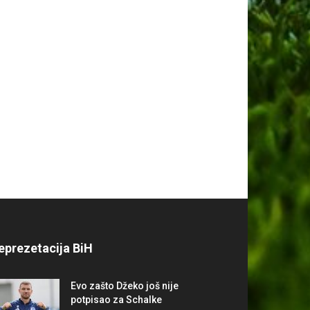
eprezetacija BiH
Evo zašto Džeko još nije
potpisao za Schalke