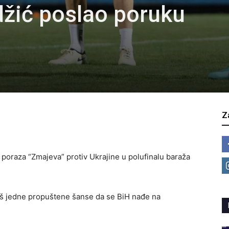
žić poslao poruku
Z
oraza “Zmajeva” protiv Ukrajine u polufinalu baraža
oš jedne propuštene šanse da se BiH nađe na