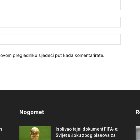
 ovom pregledniku sljedeći put kada komentarirate.
Nogomet
R
im
Isplivao tajni dokument FIFA-e:
Svijet u šoku zbog planova za