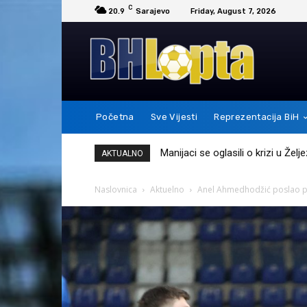
C
20.9
Sarajevo
Friday, August 7, 2026
Početna
Sve Vijesti
Reprezentacija BiH
Messi je ovim potezom pokazao 
AKTUALNO
Naslovnica
Aktuelno
Anel Ahmedhodžić poslao p