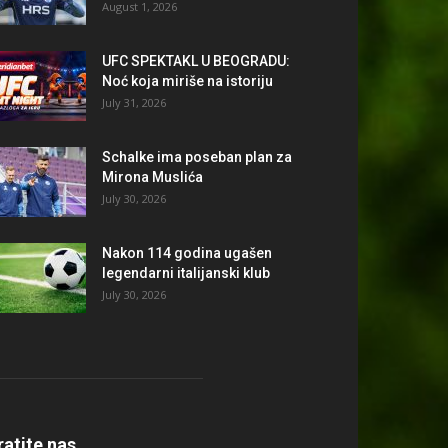
August 1, 2026
UFC SPEKTAKL U BEOGRADU:
Noć koja miriše na istoriju
July 31, 2026
Schalke ima poseban plan za
Mirona Muslića
July 30, 2026
Nakon 114 godina ugašen
legendarni italijanski klub
July 30, 2026
ratite nas