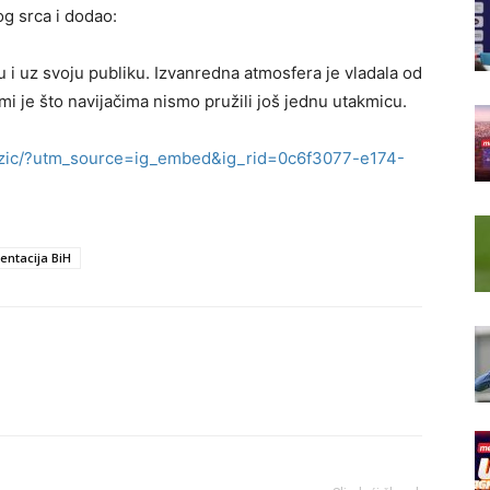
g srca i dodao:
u i uz svoju publiku. Izvanredna atmosfera je vladala od
i je što navijačima nismo pružili još jednu utakmicu.
dzic/?utm_source=ig_embed&ig_rid=0c6f3077-e174-
entacija BiH