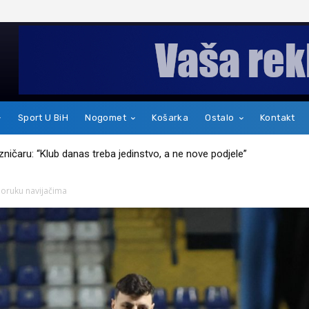
Sport U BiH
Nogomet
Košarka
Ostalo
Kontakt
kakav je zapravo čovjek
oruku navijačima