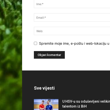
Spremite moje ime, e-poštu i web-lokaciju u
Sve vijesti
U HSV-u su oduševljeni velik
talentom iz BiH