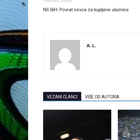
Prethodni članak
NS BiH: Povrat novca za kupljene ulaznice
A. L.
VEZANI ČLANCI
VIŠE OD AUTORA