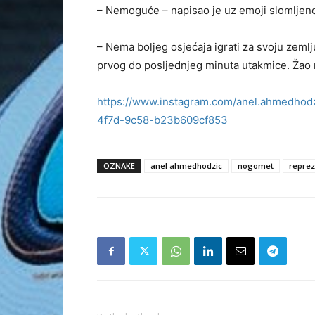
– Nemoguće – napisao je uz emoji slomljeno
– Nema boljeg osjećaja igrati za svoju zemlj
prvog do posljednjeg minuta utakmice. Žao m
https://www.instagram.com/anel.ahmedho
4f7d-9c58-b23b609cf853
OZNAKE
anel ahmedhodzic
nogomet
reprez