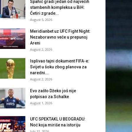
Spahić gradi jedan od najvećih
stambenih kompleksa u BiH:
Četiri zgrade...
August 5, 2026
Meridianbet uz UFC Fight Night:
Nezaboravno veče u prepunoj
Areni
August 2, 2026
Isplivao tajni dokument FIFA-e:
Svijet u šoku zbog planova za
naredni...
August 2, 2026
Evo zašto Džeko još nije
potpisao za Schalke
August 1, 2026
UFC SPEKTAKL U BEOGRADU:
Noć koja miriše na istoriju
July 31, 2026