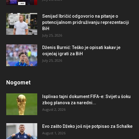
Senijad Ibričić odgovorio na pitanje o
potencijalnom pridruživanju reprezentaciji
BiH
July 25, 2026
Dženis Burnić: Teško je opisati kakav je
osjećaj igrati za BiH
July 25, 2026
Nogomet
Isplivao tajni dokument FIFA-e: Svijet u šoku
zbog planova za naredni...
August 2, 2026
Evo zašto Džeko još nije potpisao za Schalke
August 1, 2026