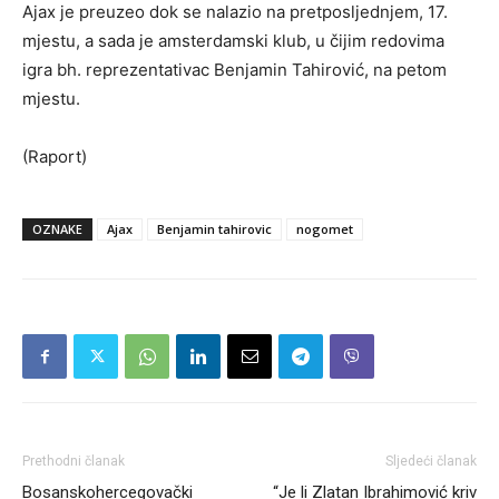
Ajax je preuzeo dok se nalazio na pretposljednjem, 17.
mjestu, a sada je amsterdamski klub, u čijim redovima
igra bh. reprezentativac Benjamin Tahirović, na petom
mjestu.
(Raport)
OZNAKE
Ajax
Benjamin tahirovic
nogomet
Prethodni članak
Sljedeći članak
Bosanskohercegovački
“Je li Zlatan Ibrahimović kriv