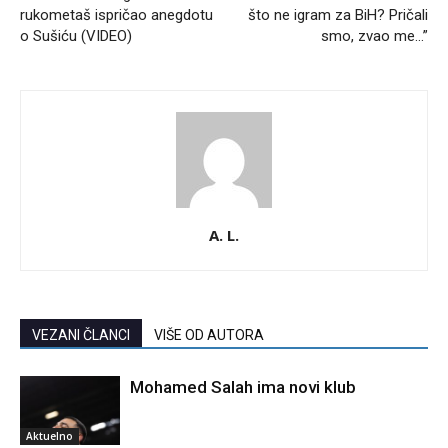
rukometaš ispričao anegdotu
što ne igram za BiH? Pričali
o Sušiću (VIDEO)
smo, zvao me…”
A. L.
VEZANI ČLANCI
VIŠE OD AUTORA
Mohamed Salah ima novi klub
Aktuelno