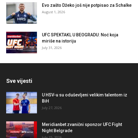
Evo zašto Džeko još nije potpisao za Schalke
August 1, 2026
UFC SPEKTAKL U BEOGRADU: Noć koja
miriše na istoriju
July 31, 2026
Sve vijesti
U HSV-u su oduševljeni velikim talentom iz
BiH
July 27, 2026
Meridianbet zvanični sponzor UFC Fight
Night Belgrade
July 25, 2026