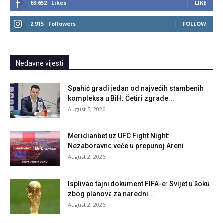
63,652
Likes
LIKE
2,915
Followers
FOLLOW
Nedavne vijesti
Spahić gradi jedan od najvećih stambenih
kompleksa u BiH: Četiri zgrade...
August 5, 2026
Meridianbet uz UFC Fight Night:
Nezaboravno veče u prepunoj Areni
August 2, 2026
Isplivao tajni dokument FIFA-e: Svijet u šoku
zbog planova za naredni...
August 2, 2026