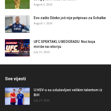
August 2, 2026
Evo zašto Džeko još nije potpisao za Schalke
August 1, 2026
UFC SPEKTAKL U BEOGRADU: Noć koja
miriše na istoriju
July 31, 2026
Sve vijesti
U HSV-u su oduševljeni velikim talentom iz
BiH
July 27, 2026