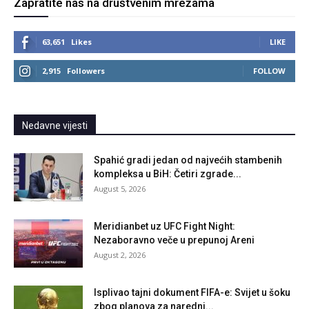
Zapratite nas na društvenim mrežama
63,651
Likes
LIKE
2,915
Followers
FOLLOW
Nedavne vijesti
Spahić gradi jedan od najvećih stambenih
kompleksa u BiH: Četiri zgrade...
August 5, 2026
Meridianbet uz UFC Fight Night:
Nezaboravno veče u prepunoj Areni
August 2, 2026
Isplivao tajni dokument FIFA-e: Svijet u šoku
zbog planova za naredni...