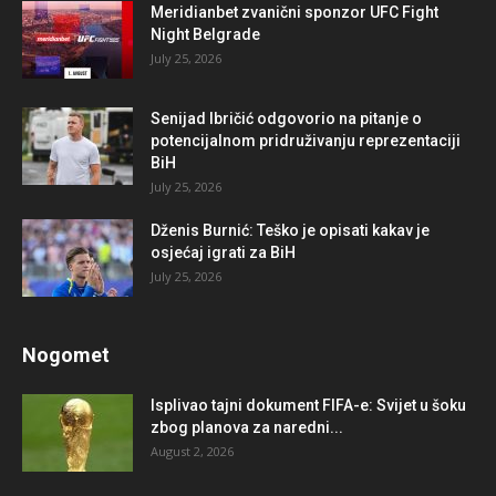
Meridianbet zvanični sponzor UFC Fight
Night Belgrade
July 25, 2026
Senijad Ibričić odgovorio na pitanje o
potencijalnom pridruživanju reprezentaciji
BiH
July 25, 2026
Dženis Burnić: Teško je opisati kakav je
osjećaj igrati za BiH
July 25, 2026
Nogomet
Isplivao tajni dokument FIFA-e: Svijet u šoku
zbog planova za naredni...
August 2, 2026