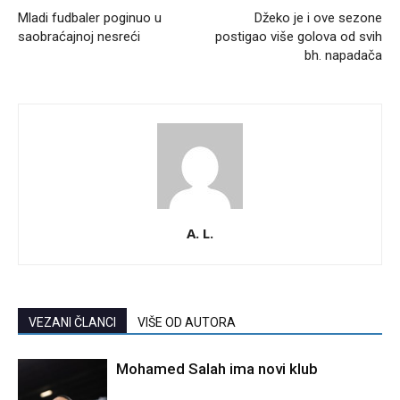
Mladi fudbaler poginuo u
Džeko je i ove sezone
saobraćajnoj nesreći
postigao više golova od svih
bh. napadača
A. L.
VEZANI ČLANCI
VIŠE OD AUTORA
Mohamed Salah ima novi klub