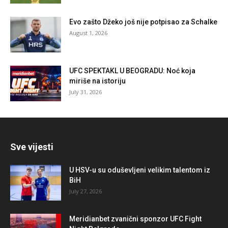
Evo zašto Džeko još nije potpisao za Schalke
August 1, 2026
UFC SPEKTAKL U BEOGRADU: Noć koja
miriše na istoriju
July 31, 2026
Sve vijesti
U HSV-u su oduševljeni velikim talentom iz
BiH
July 27, 2026
Meridianbet zvanični sponzor UFC Fight