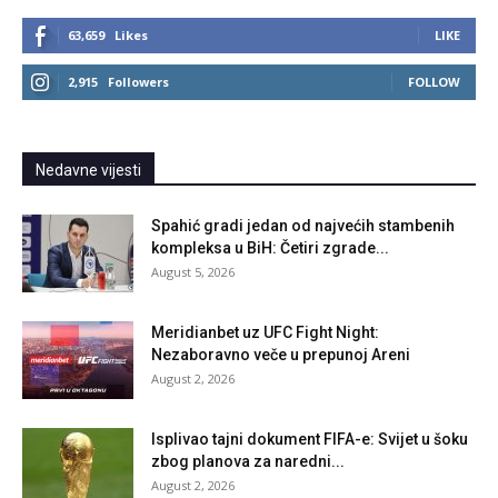
63,659
Likes
LIKE
2,915
Followers
FOLLOW
Nedavne vijesti
Spahić gradi jedan od najvećih stambenih
kompleksa u BiH: Četiri zgrade...
August 5, 2026
Meridianbet uz UFC Fight Night:
Nezaboravno veče u prepunoj Areni
August 2, 2026
Isplivao tajni dokument FIFA-e: Svijet u šoku
zbog planova za naredni...
August 2, 2026