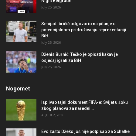
Night Belgrade
July 25, 2026
Senijad Ibričić odgovorio na pitanje o
potencijalnom pridruživanju reprezentaciji
BiH
July 25, 2026
Dženis Burnić: Teško je opisati kakav je
osjećaj igrati za BiH
July 25, 2026
Nogomet
Isplivao tajni dokument FIFA-e: Svijet u šoku
zbog planova za naredni...
August 2, 2026
Evo zašto Džeko još nije potpisao za Schalke