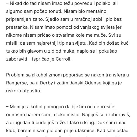
– Nikad do tad nisam imao težu povredu i polako, ali
sigurno sam počeo tonuti. Nisam bio mentalno
pripremljen za to. Sjedio sam u mračnoj sobi i pio bez
prestanka. Nisam imao pomoći od vanjskog svijeta jer
nikome nisam pričao o stvarima koje me muče. Svi su
mislili da sam najsretniji tip na svijetu. Kad bih došao kući
tukao bih glavom u zid od muke, napio se i pokušao
zaboraviti – ispričao je Carroll.
Problem sa alkoholizmom pogoršao se nakon transfera u
Rangerse, pa u Derby i zatim danski Odense koji ga je
uskoro otpustio.
– Meni je alkohol pomogao da bježim od depresije,
odnosno barem sam ja tako mislio. Napiješ se i zaboraviš,
a drugi dan ti bude još teže. I tako u krug. Dok sam imao
klub, barem nisam pio dan prije utakmice. Kad sam ostao