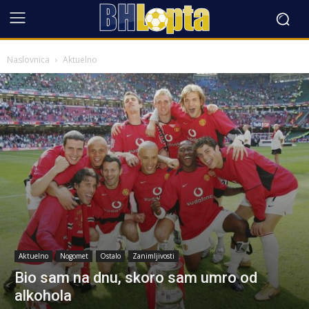
Naslovnica
Aktuelno
Aktuelno
Nogomet
Ostalo
Zanimljivosti
Bio sam na dnu, skoro sam umro od
alkohola