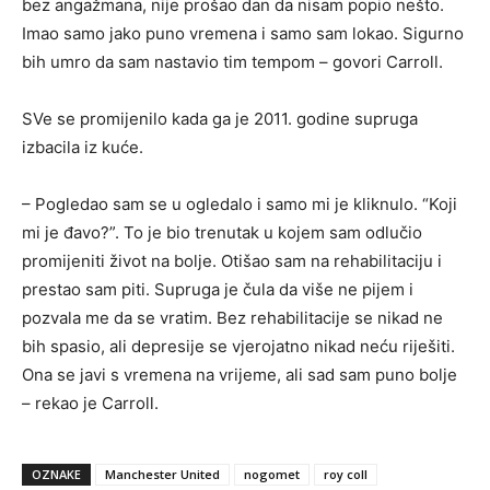
bez angažmana, nije prošao dan da nisam popio nešto.
Imao samo jako puno vremena i samo sam lokao. Sigurno
bih umro da sam nastavio tim tempom – govori Carroll.
SVe se promijenilo kada ga je 2011. godine supruga
izbacila iz kuće.
– Pogledao sam se u ogledalo i samo mi je kliknulo. “Koji
mi je đavo?”. To je bio trenutak u kojem sam odlučio
promijeniti život na bolje. Otišao sam na rehabilitaciju i
prestao sam piti. Supruga je čula da više ne pijem i
pozvala me da se vratim. Bez rehabilitacije se nikad ne
bih spasio, ali depresije se vjerojatno nikad neću riješiti.
Ona se javi s vremena na vrijeme, ali sad sam puno bolje
– rekao je Carroll.
OZNAKE
Manchester United
nogomet
roy coll