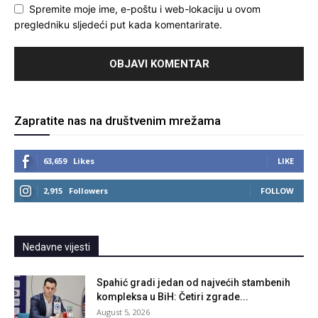
Spremite moje ime, e-poštu i web-lokaciju u ovom
pregledniku sljedeći put kada komentarirate.
Zapratite nas na društvenim mrežama
63,659
Likes
LIKE
2,915
Followers
FOLLOW
Nedavne vijesti
Spahić gradi jedan od najvećih stambenih
kompleksa u BiH: Četiri zgrade...
August 5, 2026