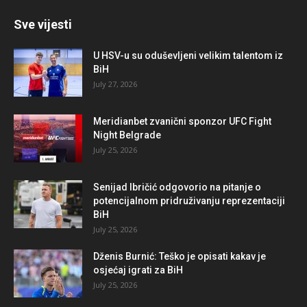
Sve vijesti
U HSV-u su oduševljeni velikim talentom iz
BiH
July 27, 2026
Meridianbet zvanični sponzor UFC Fight
Night Belgrade
July 25, 2026
Senijad Ibričić odgovorio na pitanje o
potencijalnom pridruživanju reprezentaciji
BiH
July 25, 2026
Dženis Burnić: Teško je opisati kakav je
osjećaj igrati za BiH
July 25, 2026