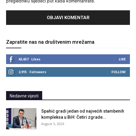
pregledniku sljedeći put kada komentarirate.
Zapratite nas na društvenim mrežama
63,657
Likes
LIKE
2,915
Followers
FOLLOW
Nedavne vijesti
Spahić gradi jedan od najvećih stambenih
kompleksa u BiH: Četiri zgrade...
August 5, 2026