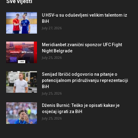
Sve vijesti
U HSV-u su oduševljeni velikim talentom iz
BiH
July 27, 2026
Meridianbet zvanični sponzor UFC Fight
Night Belgrade
July 25, 2026
Senijad Ibričić odgovorio na pitanje o
potencijalnom pridruživanju reprezentaciji
BiH
July 25, 2026
Dženis Burnić: Teško je opisati kakav je
osjećaj igrati za BiH
July 25, 2026