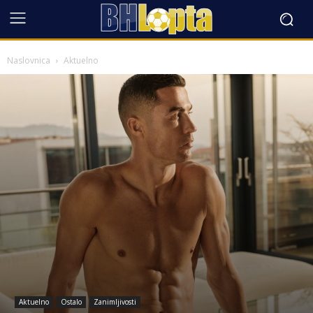
Naslovnica
Aktuelno
Aktuelno
Ostalo
Zanimljivosti