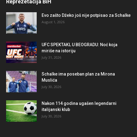
Reprezetacija BiH
Evo zašto Džeko još nije potpisao za Schalke
August 1, 2026
UFC SPEKTAKL U BEOGRADU: Noć koja
miriše na istoriju
July 31, 2026
Schalke ima poseban plan za Mirona
Muslića
July 30, 2026
Nakon 114 godina ugašen legendarni
italijanski klub
July 30, 2026