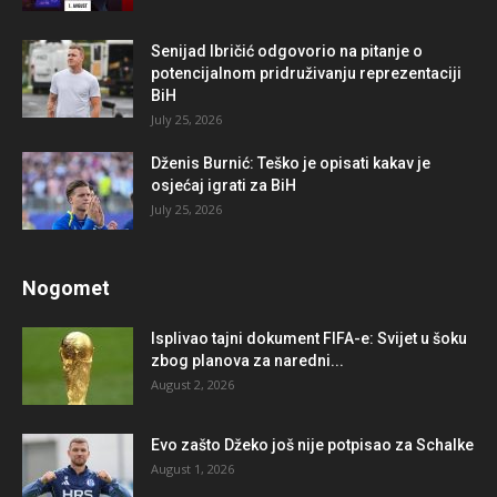
Senijad Ibričić odgovorio na pitanje o
potencijalnom pridruživanju reprezentaciji
BiH
July 25, 2026
Dženis Burnić: Teško je opisati kakav je
osjećaj igrati za BiH
July 25, 2026
Nogomet
Isplivao tajni dokument FIFA-e: Svijet u šoku
zbog planova za naredni...
August 2, 2026
Evo zašto Džeko još nije potpisao za Schalke
August 1, 2026