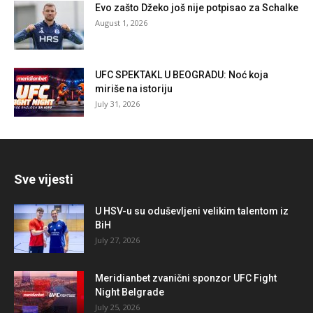
Evo zašto Džeko još nije potpisao za Schalke
August 1, 2026
UFC SPEKTAKL U BEOGRADU: Noć koja
miriše na istoriju
July 31, 2026
Sve vijesti
U HSV-u su oduševljeni velikim talentom iz
BiH
July 27, 2026
Meridianbet zvanični sponzor UFC Fight
Night Belgrade
July 25, 2026