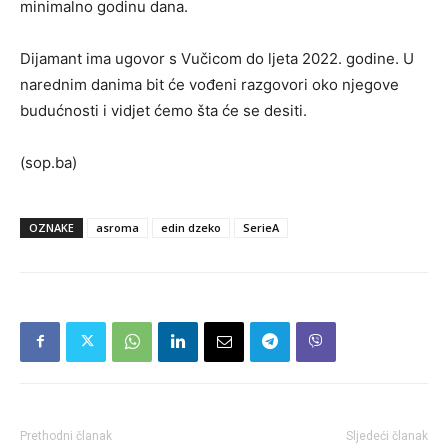
minimalno godinu dana.
Dijamant ima ugovor s Vučicom do ljeta 2022. godine. U
narednim danima bit će vođeni razgovori oko njegove
budućnosti i vidjet ćemo šta će se desiti.
(sop.ba)
OZNAKE
asroma
edin dzeko
SerieA
Prethodni članak
Sljedeći članak