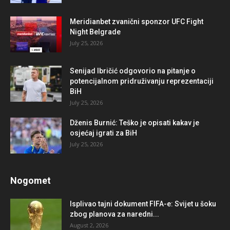
Meridianbet zvanični sponzor UFC Fight
Night Belgrade
July 25, 2026
Senijad Ibričić odgovorio na pitanje o
potencijalnom pridruživanju reprezentaciji
BiH
July 25, 2026
Dženis Burnić: Teško je opisati kakav je
osjećaj igrati za BiH
July 25, 2026
Nogomet
Isplivao tajni dokument FIFA-e: Svijet u šoku
zbog planova za naredni...
August 2, 2026