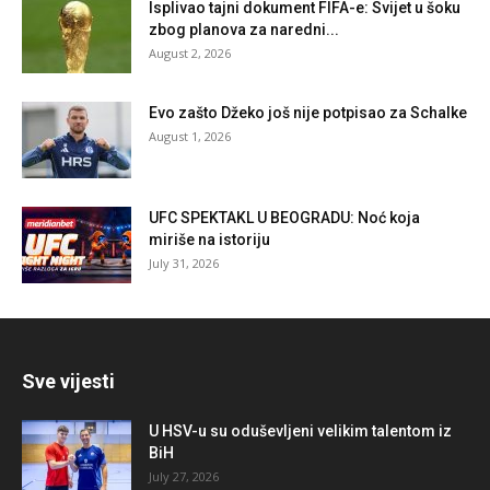
Isplivao tajni dokument FIFA-e: Svijet u šoku
zbog planova za naredni...
August 2, 2026
Evo zašto Džeko još nije potpisao za Schalke
August 1, 2026
UFC SPEKTAKL U BEOGRADU: Noć koja
miriše na istoriju
July 31, 2026
Sve vijesti
U HSV-u su oduševljeni velikim talentom iz
BiH
July 27, 2026