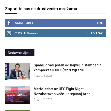
Zapratite nas na društvenim mrežama
63,653
Likes
LIKE
2,915
Followers
FOLLOW
Nedavne vijesti
Spahić gradi jedan od najvećih stambenih
kompleksa u BiH: Četiri zgrade...
August 5, 2026
Meridianbet uz UFC Fight Night:
Nezaboravno veče u prepunoj Areni
August 2, 2026