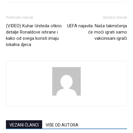
Prethodni članak
Sljedeći članak
(VIDEO) Kuhar Uniteda otkrio
UEFA najavila: Naša takmičenja
detalje Ronaldove ishrane i
će moći igrati samo
kako od svega koristi imaju
vakcinisani igrači
lokalna djeca
VEZANI ČLANCI
VIŠE OD AUTORA