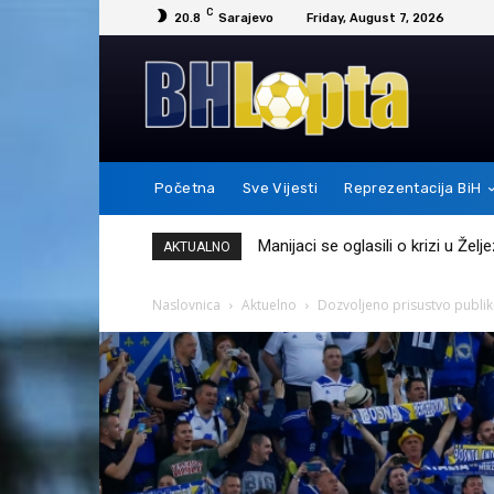
C
20.8
Sarajevo
Friday, August 7, 2026
Početna
Sve Vijesti
Reprezentacija BiH
Messi je ovim potezom pokazao 
AKTUALNO
Naslovnica
Aktuelno
Dozvoljeno prisustvo publike