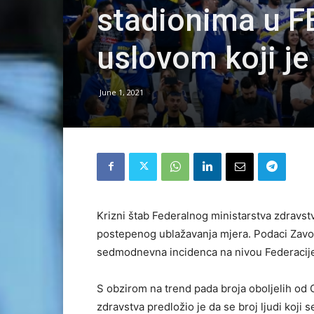
stadionima u FB
uslovom koji je
June 1, 2021
Krizni štab Federalnog ministarstva zdravstv
postepenog ublažavanja mjera. Podaci Zavod
sedmodnevna incidenca na nivou Federacije 
S obzirom na trend pada broja oboljelih od 
zdravstva predložio je da se broj ljudi koji