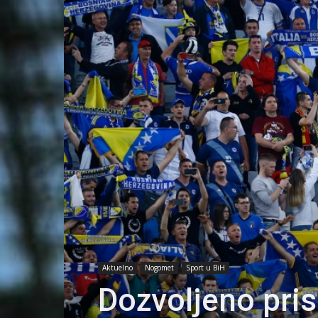
Aktuelno
Nogomet
Sport u BiH
Dozvoljeno pris