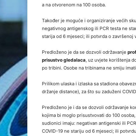
a na otvorenom na 100 osoba.
Također je moguće i organiziranje većih sk
negativnog antigenskog ili PCR testa ne sta
starija od 6 mjeseci; ili potvrda o završenoj v
Predloženo je da se dozvoli održavanje
pro
prisustvo gledalaca
, uz uvjete korištenja 
po tribini. Osobe na tribinama ne smiju imati
Prilikom ulaska i izlaska sa stadiona obave
držanje distance), za što su zaduženi COVID
Predloženo je i da se dozvoli održavanje ko
kojima bi moglo prisustvovati do 100 osoba,
sudionici imaju: negativan antigenski ili PCR
COVID-19 ne stariju od 6 mjeseci; ili potvrdu