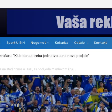
Sport U BiH
Nogomet
Košarka
Ostalo
Kontakt
kakav je zapravo čovjek
 na stadionima u FBiH, ali pod jednim uslovom koji...