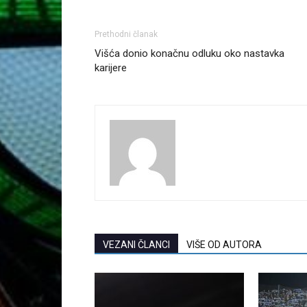
Prethodni članak
Višća donio konačnu odluku oko nastavka
karijere
VEZANI ČLANCI
VIŠE OD AUTORA