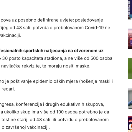
upova uz posebno definirane uvjete: posjedovanje
rijeg od 48 sati; potvrda o prebolovanom Covid-19 ne
akcinaciji.
fesionalnih sportskih natjecanja na otvorenom uz
do 30 posto kapaciteta stadiona, a ne više od 500 osoba
 navijačke rekvizite, te moraju nositi maske.
zno je poštivanje epidemioloških mjera (nošenje maski i
 redari.
ngresa, konferencija i drugih edukativnih skupova,
 a ukoliko skup ima više od 100 osoba potrebno je da
 test ne stariji od 48 sati; ili potvrdu o prebolovanom
 o završenoj vakcinaciji.