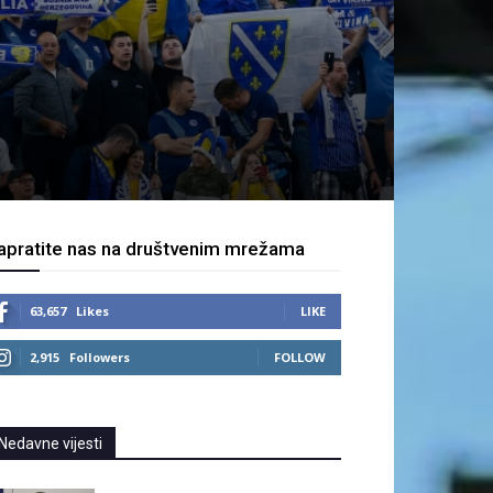
apratite nas na društvenim mrežama
63,657
Likes
LIKE
2,915
Followers
FOLLOW
Nedavne vijesti