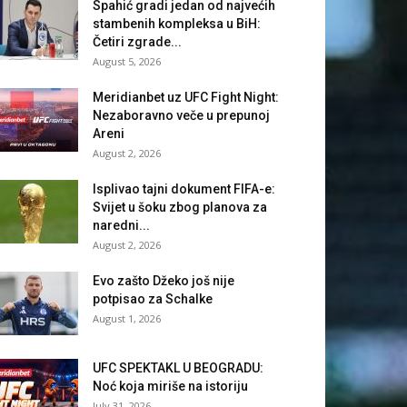
Spahić gradi jedan od najvećih
stambenih kompleksa u BiH:
Četiri zgrade...
August 5, 2026
Meridianbet uz UFC Fight Night:
Nezaboravno veče u prepunoj
Areni
August 2, 2026
Isplivao tajni dokument FIFA-e:
Svijet u šoku zbog planova za
naredni...
August 2, 2026
Evo zašto Džeko još nije
potpisao za Schalke
August 1, 2026
UFC SPEKTAKL U BEOGRADU:
Noć koja miriše na istoriju
July 31, 2026