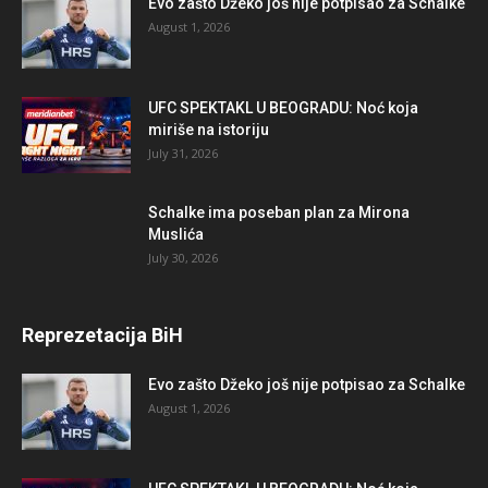
Evo zašto Džeko još nije potpisao za Schalke
August 1, 2026
UFC SPEKTAKL U BEOGRADU: Noć koja
miriše na istoriju
July 31, 2026
Schalke ima poseban plan za Mirona
Muslića
July 30, 2026
Reprezetacija BiH
Evo zašto Džeko još nije potpisao za Schalke
August 1, 2026