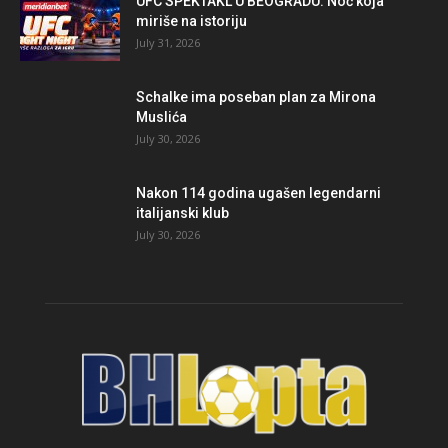
UFC SPEKTAKL U BEOGRADU: Noć koja
miriše na istoriju
July 31, 2026
Schalke ima poseban plan za Mirona
Muslića
July 30, 2026
Nakon 114 godina ugašen legendarni
italijanski klub
July 30, 2026