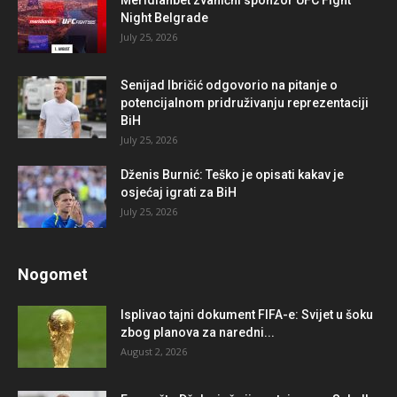
Meridianbet zvanični sponzor UFC Fight
Night Belgrade
July 25, 2026
Senijad Ibričić odgovorio na pitanje o
potencijalnom pridruživanju reprezentaciji
BiH
July 25, 2026
Dženis Burnić: Teško je opisati kakav je
osjećaj igrati za BiH
July 25, 2026
Nogomet
Isplivao tajni dokument FIFA-e: Svijet u šoku
zbog planova za naredni...
August 2, 2026