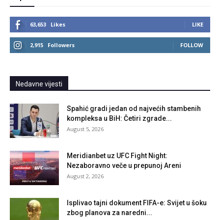
63,653
Likes
LIKE
2,915
Followers
FOLLOW
Nedavne vijesti
Spahić gradi jedan od najvećih stambenih
kompleksa u BiH: Četiri zgrade...
August 5, 2026
Meridianbet uz UFC Fight Night:
Nezaboravno veče u prepunoj Areni
August 2, 2026
Isplivao tajni dokument FIFA-e: Svijet u šoku
zbog planova za naredni...