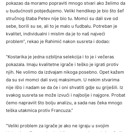
pokazao da moramo popraviti mnogo stvari ako želimo da
u budućnosti pobjeđujemo. Veliki hendikep je bio što šef
stručnog štaba Petev nije bio tu. Momci su dali sve od
sebe, borili su se, ali to je malo u fudbalu. Potreban je
kvalitet, individualni i mislim da je to naš najveći
problem”, rekao je Rahimić nakon susreta i dodao:
“Kostarika je jedna ozbiljna selekcija i to je i večeras
pokazala. Imaju kvalitetne igrače i teško je igrati protiv
njih. Ne volimo da izdvajam nikoga posebno. Opet kažem
da su svi momci dali svoj maksimum. U nekim stvarima
nije išlo i nadam se da će i oni shvatiti gdje su griješili. Iz
svakog susreta se može izvući i najbolje i najgore. Probat
ćemo napraviit što bolju analizu, a sada nas čeka mnogo
teška utakmica protiv Francuza.”
“Veliki problem za igrače je ako ne igraju u svojim