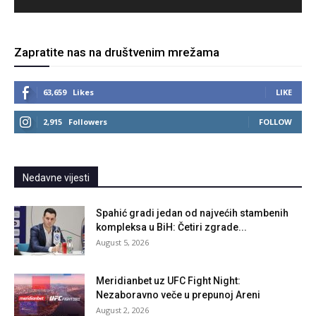
Zapratite nas na društvenim mrežama
63,659
Likes
LIKE
2,915
Followers
FOLLOW
Nedavne vijesti
Spahić gradi jedan od najvećih stambenih
kompleksa u BiH: Četiri zgrade...
August 5, 2026
Meridianbet uz UFC Fight Night:
Nezaboravno veče u prepunoj Areni
August 2, 2026