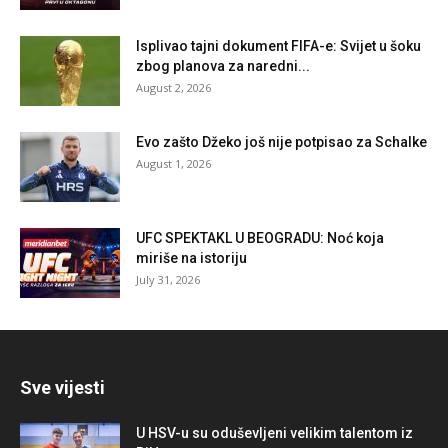
Isplivao tajni dokument FIFA-e: Svijet u šoku
zbog planova za naredni...
August 2, 2026
Evo zašto Džeko još nije potpisao za Schalke
August 1, 2026
UFC SPEKTAKL U BEOGRADU: Noć koja
miriše na istoriju
July 31, 2026
Sve vijesti
U HSV-u su oduševljeni velikim talentom iz