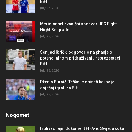
BiH
July 27, 2026
Meridianbet zvanični sponzor UFC Fight
Night Belgrade
July 25, 2026
Senijad Ibričić odgovorio na pitanje o
potencijalnom pridruživanju reprezentaciji
BiH
July 25, 2026
Dženis Burnić: Teško je opisati kakav je
osjećaj igrati za BiH
July 25, 2026
Nogomet
Isplivao tajni dokument FIFA-e: Svijet u šoku