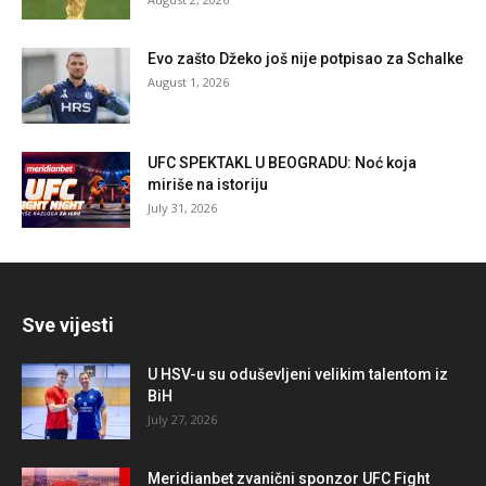
Evo zašto Džeko još nije potpisao za Schalke
August 1, 2026
UFC SPEKTAKL U BEOGRADU: Noć koja
miriše na istoriju
July 31, 2026
Sve vijesti
U HSV-u su oduševljeni velikim talentom iz
BiH
July 27, 2026
Meridianbet zvanični sponzor UFC Fight