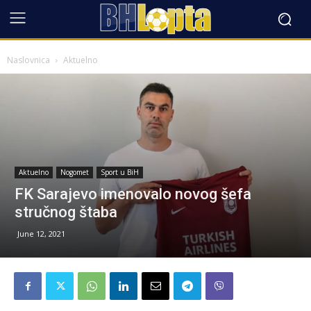
Naslovnica
Aktuelno
Aktuelno
Nogomet
Sport u BiH
FK Sarajevo imenovalo novog šefa
stručnog štaba
June 12, 2021