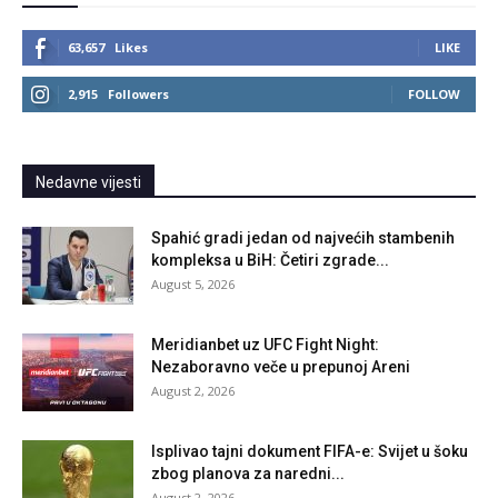
63,657
Likes
LIKE
2,915
Followers
FOLLOW
Nedavne vijesti
Spahić gradi jedan od najvećih stambenih
kompleksa u BiH: Četiri zgrade...
August 5, 2026
Meridianbet uz UFC Fight Night:
Nezaboravno veče u prepunoj Areni
August 2, 2026
Isplivao tajni dokument FIFA-e: Svijet u šoku
zbog planova za naredni...
August 2, 2026