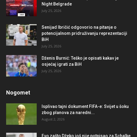
Night Belgrade
July 25, 2026
Senijad Ibričić odgovorio na pitanje o
potencijalnom pridruživanju reprezentaciji
BiH
July 25, 2026
Dženis Burnić: Teško je opisati kakav je
osjećaj igrati za BiH
July 25, 2026
Nogomet
Isplivao tajni dokument FIFA-e: Svijet u šoku
zbog planova za naredni...
August 2, 2026
Evo zašto Džeko još nije potpisao za Schalke