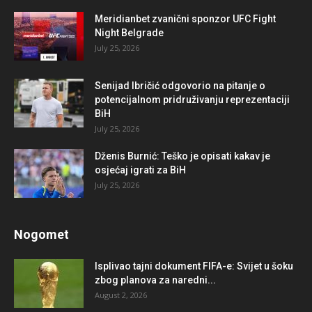
Meridianbet zvanični sponzor UFC Fight
Night Belgrade
July 25, 2026
Senijad Ibričić odgovorio na pitanje o
potencijalnom pridruživanju reprezentaciji
BiH
July 25, 2026
Dženis Burnić: Teško je opisati kakav je
osjećaj igrati za BiH
July 25, 2026
Nogomet
Isplivao tajni dokument FIFA-e: Svijet u šoku
zbog planova za naredni...
August 2, 2026