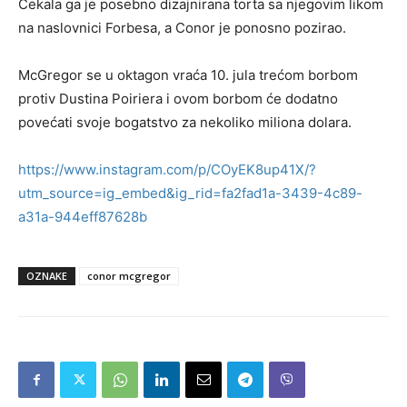
Čekala ga je posebno dizajnirana torta sa njegovim likom
na naslovnici Forbesa, a Conor je ponosno pozirao.
McGregor se u oktagon vraća 10. jula trećom borbom
protiv Dustina Poiriera i ovom borbom će dodatno
povećati svoje bogatstvo za nekoliko miliona dolara.
https://www.instagram.com/p/COyEK8up41X/?
utm_source=ig_embed&ig_rid=fa2fad1a-3439-4c89-
a31a-944eff87628b
OZNAKE
conor mcgregor