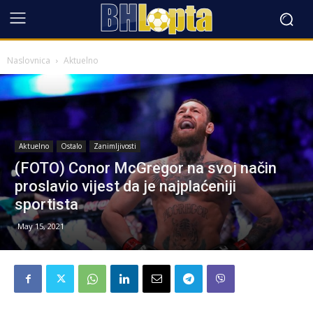
Naslovnica
Aktuelno
Aktuelno
Ostalo
Zanimljivosti
(FOTO) Conor McGregor na svoj način
proslavio vijest da je najplaćeniji
sportista
May 15, 2021