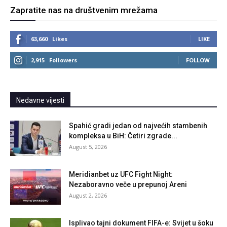
Zapratite nas na društvenim mrežama
63,660
Likes
LIKE
2,915
Followers
FOLLOW
Nedavne vijesti
Spahić gradi jedan od najvećih stambenih
kompleksa u BiH: Četiri zgrade...
August 5, 2026
Meridianbet uz UFC Fight Night:
Nezaboravno veče u prepunoj Areni
August 2, 2026
Isplivao tajni dokument FIFA-e: Svijet u šoku