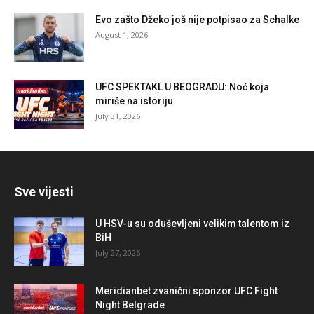
Evo zašto Džeko još nije potpisao za Schalke
August 1, 2026
UFC SPEKTAKL U BEOGRADU: Noć koja
miriše na istoriju
July 31, 2026
Sve vijesti
U HSV-u su oduševljeni velikim talentom iz
BiH
July 27, 2026
Meridianbet zvanični sponzor UFC Fight
Night Belgrade