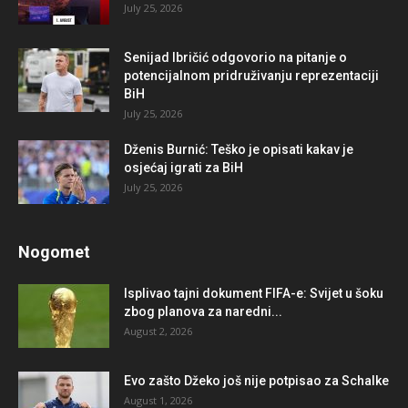
July 25, 2026
Senijad Ibričić odgovorio na pitanje o
potencijalnom pridruživanju reprezentaciji
BiH
July 25, 2026
Dženis Burnić: Teško je opisati kakav je
osjećaj igrati za BiH
July 25, 2026
Nogomet
Isplivao tajni dokument FIFA-e: Svijet u šoku
zbog planova za naredni...
August 2, 2026
Evo zašto Džeko još nije potpisao za Schalke
August 1, 2026