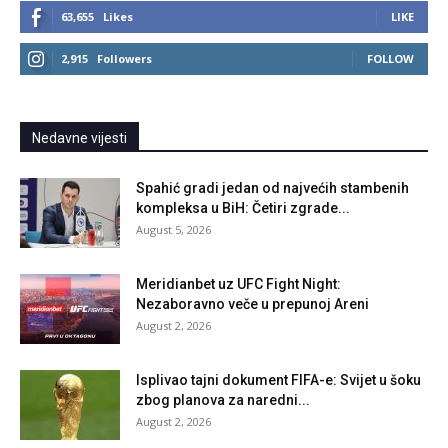
63,655
Likes
LIKE
2,915
Followers
FOLLOW
Nedavne vijesti
Spahić gradi jedan od najvećih stambenih
kompleksa u BiH: Četiri zgrade...
August 5, 2026
Meridianbet uz UFC Fight Night:
Nezaboravno veče u prepunoj Areni
August 2, 2026
Isplivao tajni dokument FIFA-e: Svijet u šoku
zbog planova za naredni...
August 2, 2026