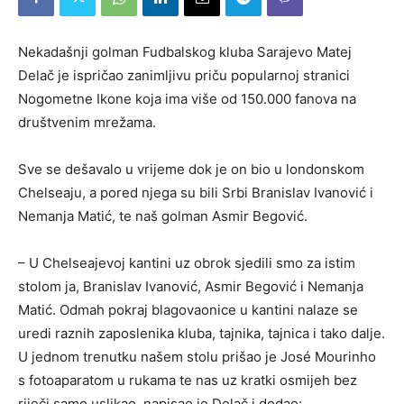
Nekadašnji golman Fudbalskog kluba Sarajevo Matej
Delač je ispričao zanimljivu priču popularnoj stranici
Nogometne Ikone koja ima više od 150.000 fanova na
društvenim mrežama.
Sve se dešavalo u vrijeme dok je on bio u londonskom
Chelseaju, a pored njega su bili Srbi Branislav Ivanović i
Nemanja Matić, te naš golman Asmir Begović.
– U Chelseajevoj kantini uz obrok sjedili smo za istim
stolom ja, Branislav Ivanović, Asmir Begović i Nemanja
Matić. Odmah pokraj blagovaonice u kantini nalaze se
uredi raznih zaposlenika kluba, tajnika, tajnica i tako dalje.
U jednom trenutku našem stolu prišao je José Mourinho
s fotoaparatom u rukama te nas uz kratki osmijeh bez
riječi samo uslikao, napisao je Delač i dodao: