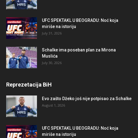
UFC SPEKTAKL U BEOGRADU: Noć koja
miriše na istoriju
July 31, 2026
Schalke ima poseban plan za Mirona
Muslića
July 30, 2026
Reprezetacija BiH
Evo zašto Džeko još nije potpisao za Schalke
August 1, 2026
UFC SPEKTAKL U BEOGRADU: Noć koja
miriše na istoriju