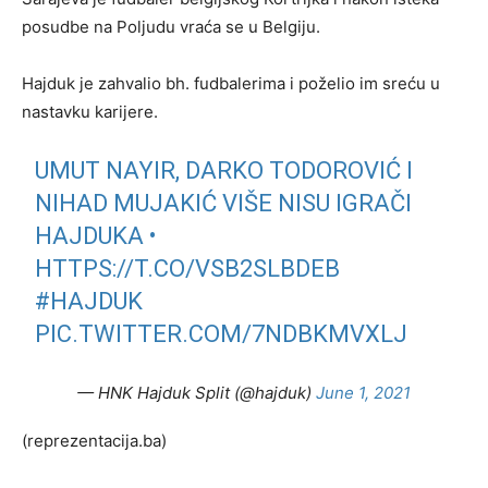
posudbe na Poljudu vraća se u Belgiju.
Hajduk je zahvalio bh. fudbalerima i poželio im sreću u
nastavku karijere.
UMUT NAYIR, DARKO TODOROVIĆ I
NIHAD MUJAKIĆ VIŠE NISU IGRAČI
HAJDUKA •
HTTPS://T.CO/VSB2SLBDEB
#HAJDUK
PIC.TWITTER.COM/7NDBKMVXLJ
— HNK Hajduk Split (@hajduk)
June 1, 2021
(reprezentacija.ba)