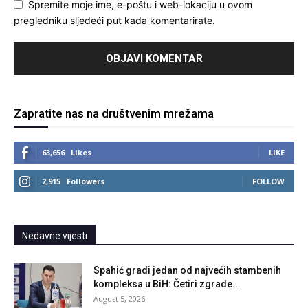
Spremite moje ime, e-poštu i web-lokaciju u ovom
pregledniku sljedeći put kada komentarirate.
Zapratite nas na društvenim mrežama
63,656
Likes
LIKE
2,915
Followers
FOLLOW
Nedavne vijesti
Spahić gradi jedan od najvećih stambenih
kompleksa u BiH: Četiri zgrade...
August 5, 2026