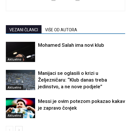
VEZANI ČLANCI
VIŠE OD AUTORA
Mohamed Salah ima novi klub
Aktuelno
Manijaci se oglasili o krizi u
Željezničaru: “Klub danas treba
jedinstvo, a ne nove podjele”
Aktuelno
Messi je ovim potezom pokazao kakav
je zapravo čovjek
Aktuelno