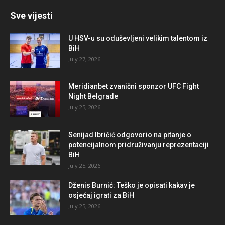
Sve vijesti
U HSV-u su oduševljeni velikim talentom iz
BiH
July 27, 2026
Meridianbet zvanični sponzor UFC Fight
Night Belgrade
July 25, 2026
Senijad Ibričić odgovorio na pitanje o
potencijalnom pridruživanju reprezentaciji
BiH
July 25, 2026
Dženis Burnić: Teško je opisati kakav je
osjećaj igrati za BiH
July 25, 2026