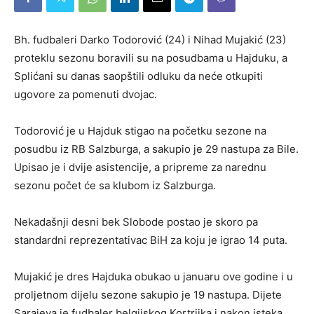
Bh. fudbaleri Darko Todorović (24) i Nihad Mujakić (23)
proteklu sezonu boravili su na posudbama u Hajduku, a
Splićani su danas saopštili odluku da neće otkupiti
ugovore za pomenuti dvojac.
Todorović je u Hajduk stigao na početku sezone na
posudbu iz RB Salzburga, a sakupio je 29 nastupa za Bile.
Upisao je i dvije asistencije, a pripreme za narednu
sezonu počet će sa klubom iz Salzburga.
Nekadašnji desni bek Slobode postao je skoro pa
standardni reprezentativac BiH za koju je igrao 14 puta.
Mujakić je dres Hajduka obukao u januaru ove godine i u
proljetnom dijelu sezone sakupio je 19 nastupa. Dijete
Sarajeva je fudbaler belgijskog Kortrijka i nakon isteka