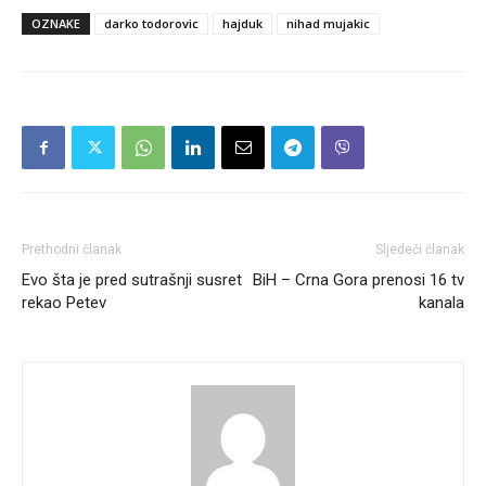
OZNAKE
darko todorovic
hajduk
nihad mujakic
Prethodni članak
Sljedeći članak
Evo šta je pred sutrašnji susret
BiH – Crna Gora prenosi 16 tv
rekao Petev
kanala