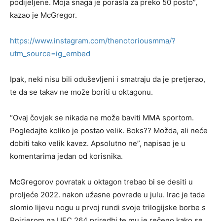
podijeljene. Moja snaga je porasla za preko 50 posto”,
kazao je McGregor.
https://www.instagram.com/thenotoriousmma/?
utm_source=ig_embed
Ipak, neki nisu bili oduševljeni i smatraju da je pretjerao,
te da se takav ne može boriti u oktagonu.
“Ovaj čovjek se nikada ne može baviti MMA sportom.
Pogledajte koliko je postao velik. Boks?? Možda, ali neće
dobiti tako velik kavez. Apsolutno ne”, napisao je u
komentarima jedan od korisnika.
McGregorov povratak u oktagon trebao bi se desiti u
proljeće 2022. nakon užasne povrede u julu. Irac je tada
slomio lijevu nogu u prvoj rundi svoje trilogijske borbe s
Poirierom na UFC 264 priredbi te mu je rečeno kako se