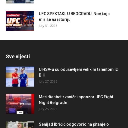
UFC SPEKTAKL U BEOGRADU: Noć koja
miriše na istoriju
July 31, 2026
Sve vijesti
U HSV-u su oduševljeni velikim talentom iz
BiH
July 27, 2026
Meridianbet zvanični sponzor UFC Fight
Night Belgrade
July 25, 2026
Senijad Ibričić odgovorio na pitanje o