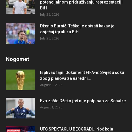
potencijalnom pridruživanju reprezentaciji
BiH
July 25, 2026
Dženis Burnić: Teško je opisati kakav je
osjećaj igrati za BiH
July 25, 2026
Nogomet
Isplivao tajni dokument FIFA-e: Svijet u šoku
zbog planova za naredni...
August 2, 2026
Evo zašto Džeko još nije potpisao za Schalke
August 1, 2026
UFC SPEKTAKL U BEOGRADU: Noć koja