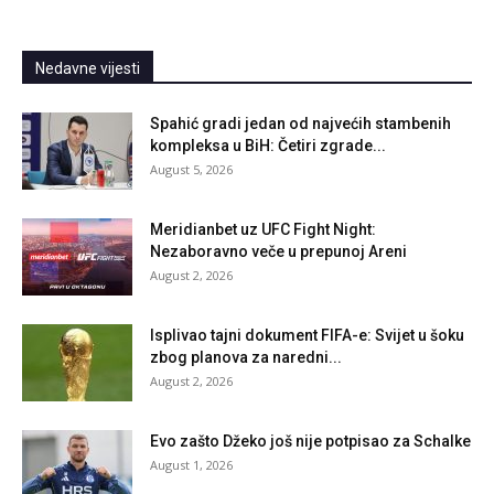
Nedavne vijesti
Spahić gradi jedan od najvećih stambenih
kompleksa u BiH: Četiri zgrade...
August 5, 2026
Meridianbet uz UFC Fight Night:
Nezaboravno veče u prepunoj Areni
August 2, 2026
Isplivao tajni dokument FIFA-e: Svijet u šoku
zbog planova za naredni...
August 2, 2026
Evo zašto Džeko još nije potpisao za Schalke
August 1, 2026