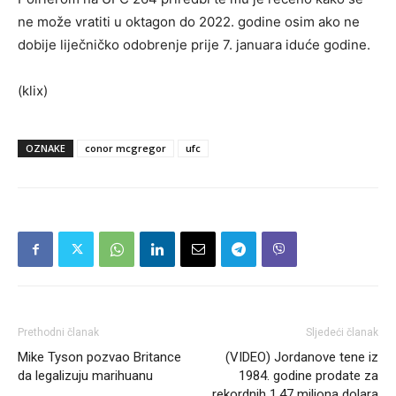
ne može vratiti u oktagon do 2022. godine osim ako ne
dobije liječničko odobrenje prije 7. januara iduće godine.
(klix)
OZNAKE
conor mcgregor
ufc
Prethodni članak
Sljedeći članak
Mike Tyson pozvao Britance
(VIDEO) Jordanove tene iz
da legalizuju marihuanu
1984. godine prodate za
rekordnih 1,47 miliona dolara