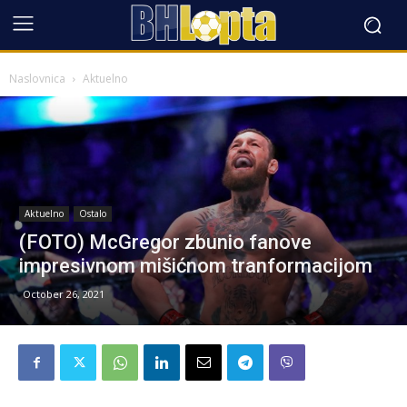
Naslovnica
Aktuelno
Aktuelno
Ostalo
(FOTO) McGregor zbunio fanove
impresivnom mišićnom tranformacijom
October 26, 2021