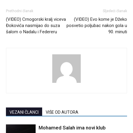
Prethodni članak
Sljedeći članak
(VIDEO) Crnogorski kralj viceva
(VIDEO) Evo kome je Džeko
Đokovića nasmijao do suza
posvetio poljubac nakon gola u
šalom o Nadalu i Federeru
90. minuti
VEZANI ČLANCI
VIŠE OD AUTORA
Mohamed Salah ima novi klub