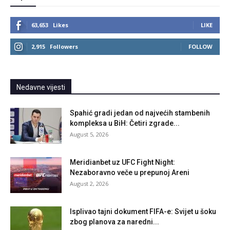
63,653
Likes
LIKE
2,915
Followers
FOLLOW
Nedavne vijesti
Spahić gradi jedan od najvećih stambenih
kompleksa u BiH: Četiri zgrade...
August 5, 2026
Meridianbet uz UFC Fight Night:
Nezaboravno veče u prepunoj Areni
August 2, 2026
Isplivao tajni dokument FIFA-e: Svijet u šoku
zbog planova za naredni...