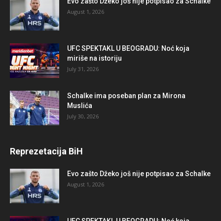
Evo zašto Džeko još nije potpisao za Schalke
August 1, 2026
UFC SPEKTAKL U BEOGRADU: Noć koja
miriše na istoriju
July 31, 2026
Schalke ima poseban plan za Mirona
Muslića
July 30, 2026
Reprezetacija BiH
Evo zašto Džeko još nije potpisao za Schalke
August 1, 2026