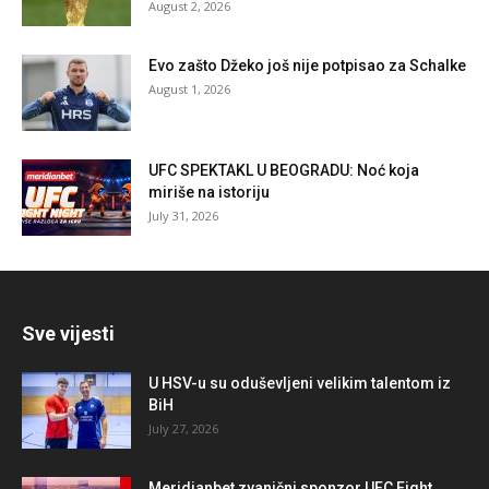
August 2, 2026
Evo zašto Džeko još nije potpisao za Schalke
August 1, 2026
UFC SPEKTAKL U BEOGRADU: Noć koja
miriše na istoriju
July 31, 2026
Sve vijesti
U HSV-u su oduševljeni velikim talentom iz
BiH
July 27, 2026
Meridianbet zvanični sponzor UFC Fight