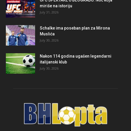
UFC SPEKTAKL U BEOGRADU: Noć koja
miriše na istoriju
July 31, 2026
Schalke ima poseban plan za Mirona
Muslića
July 30, 2026
Nakon 114 godina ugašen legendarni
italijanski klub
July 30, 2026