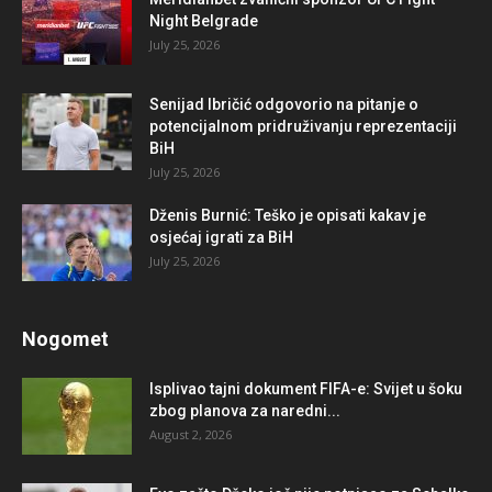
Night Belgrade
July 25, 2026
Senijad Ibričić odgovorio na pitanje o
potencijalnom pridruživanju reprezentaciji
BiH
July 25, 2026
Dženis Burnić: Teško je opisati kakav je
osjećaj igrati za BiH
July 25, 2026
Nogomet
Isplivao tajni dokument FIFA-e: Svijet u šoku
zbog planova za naredni...
August 2, 2026