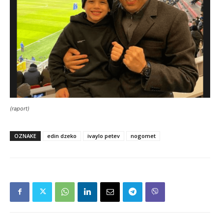
(raport)
OZNAKE
edin dzeko
ivaylo petev
nogomet