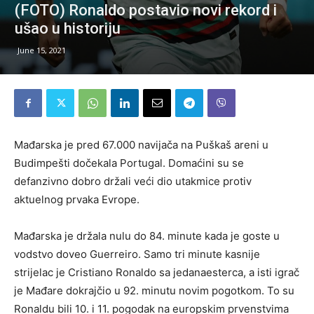
(FOTO) Ronaldo postavio novi rekord i
ušao u historiju
June 15, 2021
Mađarska je pred 67.000 navijača na Puškaš areni u
Budimpešti dočekala Portugal. Domaćini su se
defanzivno dobro držali veći dio utakmice protiv
aktuelnog prvaka Evrope.
Mađarska je držala nulu do 84. minute kada je goste u
vodstvo doveo Guerreiro. Samo tri minute kasnije
strijelac je Cristiano Ronaldo sa jedanaesterca, a isti igrač
je Mađare dokrajčio u 92. minutu novim pogotkom. To su
Ronaldu bili 10. i 11. pogodak na europskim prvenstvima