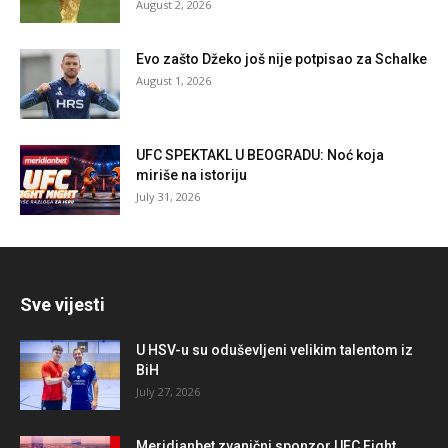
August 2, 2026
Evo zašto Džeko još nije potpisao za Schalke
August 1, 2026
UFC SPEKTAKL U BEOGRADU: Noć koja
miriše na istoriju
July 31, 2026
Sve vijesti
U HSV-u su oduševljeni velikim talentom iz
BiH
July 27, 2026
Meridianbet zvanični sponzor UFC Fight