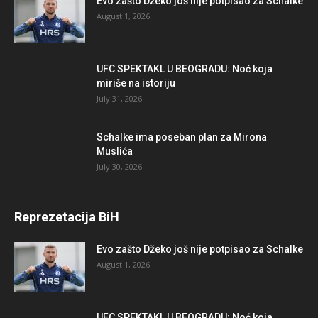
Evo zašto Džeko još nije potpisao za Schalke
August 1, 2026
UFC SPEKTAKL U BEOGRADU: Noć koja
miriše na istoriju
July 31, 2026
Schalke ima poseban plan za Mirona
Muslića
July 30, 2026
Reprezetacija BiH
Evo zašto Džeko još nije potpisao za Schalke
August 1, 2026
UFC SPEKTAKL U BEOGRADU: Noć koja