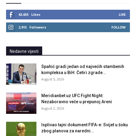
63,655
Likes
LIKE
2,915
Followers
FOLLOW
Nedavne vijesti
Spahić gradi jedan od najvećih stambenih
kompleksa u BiH: Četiri zgrade...
August 5, 2026
Meridianbet uz UFC Fight Night:
Nezaboravno veče u prepunoj Areni
August 2, 2026
Isplivao tajni dokument FIFA-e: Svijet u šoku
zbog planova za naredni...