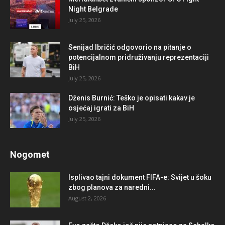
Night Belgrade
July 25, 2026
Senijad Ibričić odgovorio na pitanje o
potencijalnom pridruživanju reprezentaciji
BiH
July 25, 2026
Dženis Burnić: Teško je opisati kakav je
osjećaj igrati za BiH
July 25, 2026
Nogomet
Isplivao tajni dokument FIFA-e: Svijet u šoku
zbog planova za naredni...
August 2, 2026