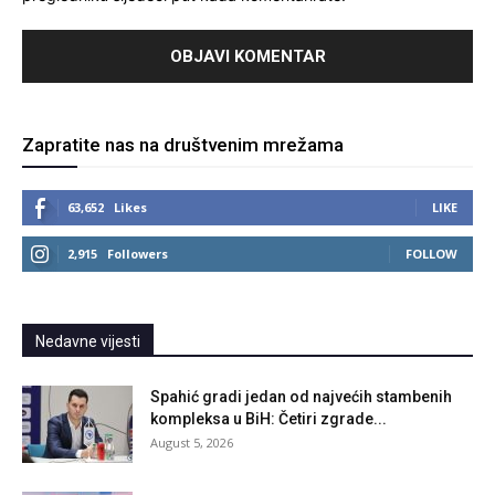
Zapratite nas na društvenim mrežama
63,652
Likes
LIKE
2,915
Followers
FOLLOW
Nedavne vijesti
Spahić gradi jedan od najvećih stambenih
kompleksa u BiH: Četiri zgrade...
August 5, 2026