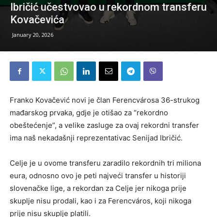
Ibričić učestvovao u rekordnom transferu
Kovačevića
January 20, 2026
Franko Kovačević novi je član Ferencvárosa 36-strukog
mađarskog prvaka, gdje je otišao za “rekordno
obeštećenje”, a velike zasluge za ovaj rekordni transfer
ima naš nekadašnji reprezentativac Senijad Ibričić.
Celje je u ovome transferu zaradilo rekordnih tri miliona
eura, odnosno ovo je peti najveći transfer u historiji
slovenačke lige, a rekordan za Celje jer nikoga prije
skuplje nisu prodali, kao i za Ferencváros, koji nikoga
prije nisu skuplje platili.