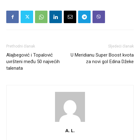
Prethodni članak
Sljedeći članak
Alajbegović i Topalović
U Meridianu Super Boost kvota
uvršteni među 50 najvećih
za novi gol Edina Džeke
talenata
A. L.