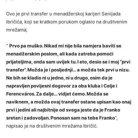
Ovo je prvi transfer u menadžerskoj karijeri Senijada
Ibričića, koji se kratkom porukom oglasio na društvenim
mrežama;
”
Prvo pa muško. Nikad mi nije bila namjera baviti se
menadžerskim poslom, ali kada zatreba pomoći
prijateljima, onda sam uvijek tu. I eto, desio se i moj “prvi
transfer”. Možda je i posljednji… a možda tek prvi u nizu.
Ne bih se kladio ni u jedno, ni u drugo, osim da je
napravljen povijesni dogovor za oba kluba i Celje i
Ferencváros. Za dalje… vidjet ćemo. Možda se
naviknem, a možda ovaj transfer ostane upisan kao onaj
prvi i jedini ali najbitnije od svega jeste da je Franko
sretan i zadovoljan. Ponosan sam na tebe Franko
“,
napisao je na društvenim mrežama Ibričić.