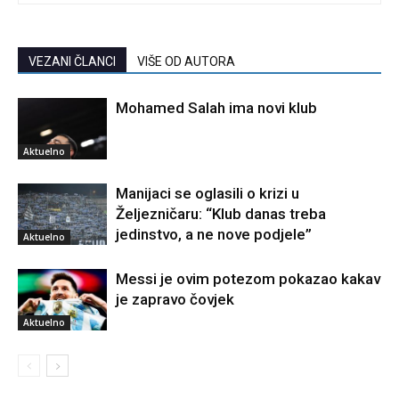
VEZANI ČLANCI
VIŠE OD AUTORA
Mohamed Salah ima novi klub
Aktuelno
Manijaci se oglasili o krizi u
Željezničaru: “Klub danas treba
jedinstvo, a ne nove podjele”
Aktuelno
Messi je ovim potezom pokazao kakav
je zapravo čovjek
Aktuelno