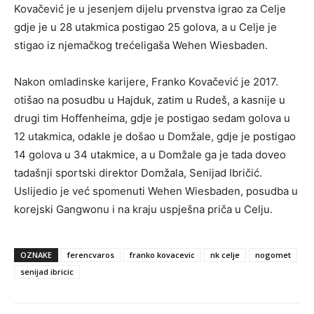
Kovačević je u jesenjem dijelu prvenstva igrao za Celje
gdje je u 28 utakmica postigao 25 golova, a u Celje je
stigao iz njemačkog trećeligaša Wehen Wiesbaden.
Nakon omladinske karijere, Franko Kovačević je 2017.
otišao na posudbu u Hajduk, zatim u Rudeš, a kasnije u
drugi tim Hoffenheima, gdje je postigao sedam golova u
12 utakmica, odakle je došao u Domžale, gdje je postigao
14 golova u 34 utakmice, a u Domžale ga je tada doveo
tadašnji sportski direktor Domžala, Senijad Ibričić.
Uslijedio je već spomenuti Wehen Wiesbaden, posudba u
korejski Gangwonu i na kraju uspješna priča u Celju.
OZNAKE
ferencvaros
franko kovacevic
nk celje
nogomet
senijad ibricic