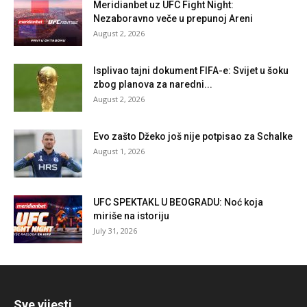
Meridianbet uz UFC Fight Night:
Nezaboravno veče u prepunoj Areni
August 2, 2026
Isplivao tajni dokument FIFA-e: Svijet u šoku
zbog planova za naredni...
August 2, 2026
Evo zašto Džeko još nije potpisao za Schalke
August 1, 2026
UFC SPEKTAKL U BEOGRADU: Noć koja
miriše na istoriju
July 31, 2026
Sve vijesti