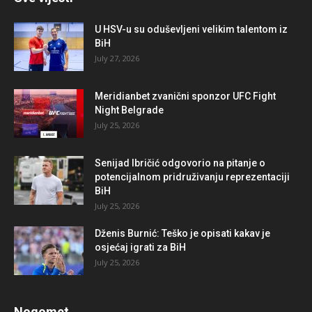
U HSV-u su oduševljeni velikim talentom iz
BiH
July 27, 2026
Meridianbet zvanični sponzor UFC Fight
Night Belgrade
July 25, 2026
Senijad Ibričić odgovorio na pitanje o
potencijalnom pridruživanju reprezentaciji
BiH
July 25, 2026
Dženis Burnić: Teško je opisati kakav je
osjećaj igrati za BiH
July 25, 2026
Nogomet