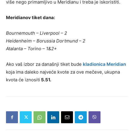
više nego primamljivo u Meridianu i treba je iskoristiti.
Meridianov tiket dana:
Bournemouth – Liverpool – 2
Heidenheim – Borussia Dortmund – 2
Atalanta – Torino – 1&2+
Ako vaš izbor za današnji tiket bude
kladionica Meridian
koja ima daleko najveće kvote za ove mečeve, ukupna
kvota će iznositi
5.51.