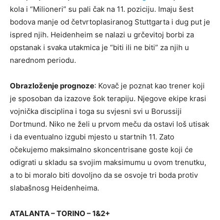
kola i “Milioneri” su pali čak na 11. poziciju. Imaju šest
bodova manje od četvrtoplasiranog Stuttgarta i dug put je
ispred njih. Heidenheim se nalazi u grčevitoj borbi za
opstanak i svaka utakmica je “biti ili ne biti” za njih u
narednom periodu.
Obrazloženje prognoze
: Kovač je poznat kao trener koji
je sposoban da izazove šok terapiju. Njegove ekipe krasi
vojnička disciplina i toga su svjesni svi u Borussiji
Dortmund. Niko ne želi u prvom meču da ostavi loš utisak
i da eventualno izgubi mjesto u startnih 11. Zato
očekujemo maksimalno skoncentrisane goste koji će
odigrati u skladu sa svojim maksimumu u ovom trenutku,
a to bi moralo biti dovoljno da se osvoje tri boda protiv
slabašnosg Heidenheima.
ATALANTA – TORINO – 1&2+