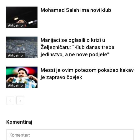
Mohamed Salah ima novi klub
Aktuelno
Manijaci se oglasili o krizi u
Željezničaru: “Klub danas treba
jedinstvo, a ne nove podjele”
Aktuelno
Messi je ovim potezom pokazao kakav
je zapravo čovjek
Aktuelno
Komentiraj