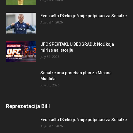
Evo zašto Džeko još nije potpisao za Schalke
August 1, 2026
UFC SPEKTAKL U BEOGRADU: Noć koja
miriše na istoriju
July 31, 2026
Schalke ima poseban plan za Mirona
Muslića
July 30, 2026
Reprezetacija BiH
Evo zašto Džeko još nije potpisao za Schalke
August 1, 2026