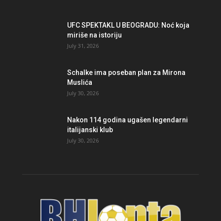
UFC SPEKTAKL U BEOGRADU: Noć koja
miriše na istoriju
July 31, 2026
Schalke ima poseban plan za Mirona
Muslića
July 30, 2026
Nakon 114 godina ugašen legendarni
italijanski klub
July 30, 2026