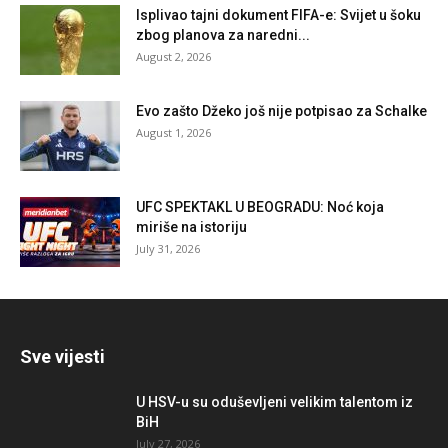
Isplivao tajni dokument FIFA-e: Svijet u šoku
zbog planova za naredni...
August 2, 2026
Evo zašto Džeko još nije potpisao za Schalke
August 1, 2026
UFC SPEKTAKL U BEOGRADU: Noć koja
miriše na istoriju
July 31, 2026
Sve vijesti
U HSV-u su oduševljeni velikim talentom iz
BiH
July 27, 2026