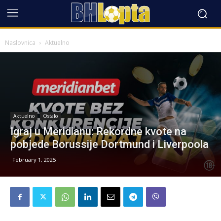
Naslovnica
Aktuelno
Aktuelno
Ostalo
Igraj u Meridianu: Rekordne kvote na
pobjede Borussije Dortmund i Liverpoola
February 1, 2025