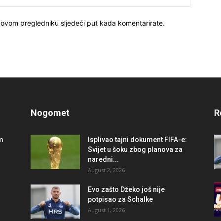
 ovom pregledniku sljedeći put kada komentarirate.
Nogomet
R
im
Isplivao tajni dokument FIFA-e:
Svijet u šoku zbog planova za
naredni...
August 2, 2026
r
Evo zašto Džeko još nije
potpisao za Schalke
August 1, 2026