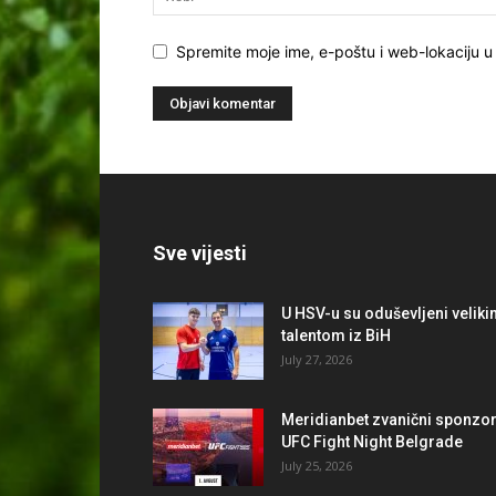
Spremite moje ime, e-poštu i web-lokaciju u
Sve vijesti
U HSV-u su oduševljeni velik
talentom iz BiH
July 27, 2026
Meridianbet zvanični sponzo
UFC Fight Night Belgrade
July 25, 2026