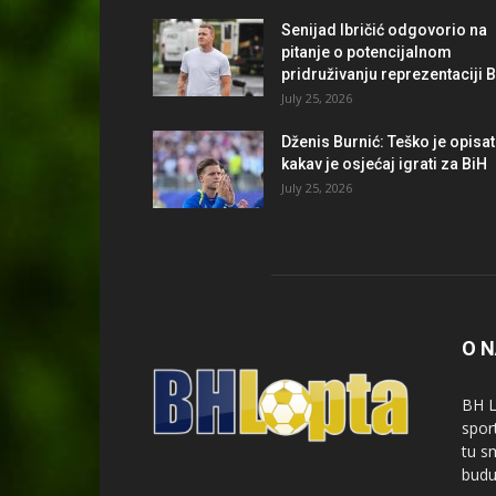
Senijad Ibričić odgovorio na
pitanje o potencijalnom
pridruživanju reprezentaciji 
July 25, 2026
Dženis Burnić: Teško je opisat
kakav je osjećaj igrati za BiH
July 25, 2026
O 
BH L
spor
tu s
budu