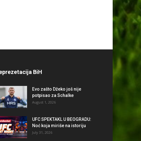
eprezetacija BiH
Evo zašto Džeko još nije
potpisao za Schalke
August 1, 2026
UFC SPEKTAKL U BEOGRADU:
Noć koja miriše na istoriju
July 31, 2026