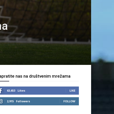
ma
apratite nas na društvenim mrežama
63,653
Likes
LIKE
2,915
Followers
FOLLOW