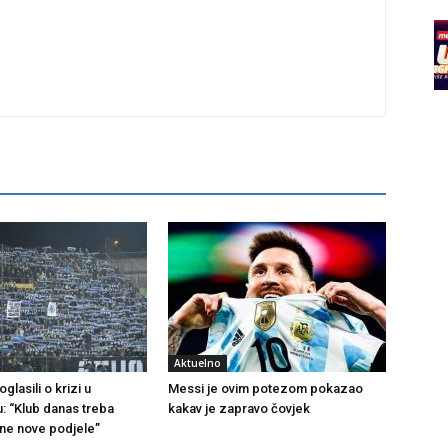
Aktuelno
glasili o krizi u
Messi je ovim potezom pokazao
u: “Klub danas treba
kakav je zapravo čovjek
 ne nove podjele”