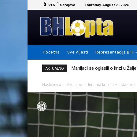
C
21.5
Sarajevo
Thursday, August 6, 2026
Početna
Sve Vijesti
Reprezentacija BiH
Messi je ovim potezom pokazao 
AKTUALNO
Naslovnica
Aktuelno
Inter na krilima Handanovića 