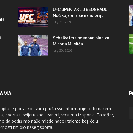
UFC SPEKTAKL U BEOGRADU:
Noć koja miriše na istoriju
BiH
July 31, 2026
i
Schalke ima poseban plan za
Mirona Muslića
July 30, 2026
NAMA
P
opta je portal koji vam pruža sve informacije o domaćem
tu, sportu u svijetu kao i zanimljivostima iz sporta. Također,
mo da podržimo naše mlade nade i talente koji će u
ćnosti biti dio našeg sporta.