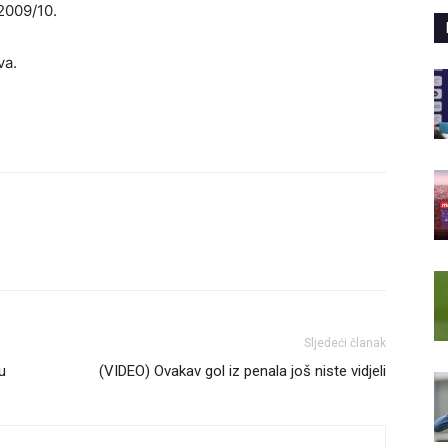
 2009/10.
va.
Sljedeći članak
u
(VIDEO) Ovakav gol iz penala još niste vidjeli