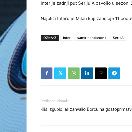
Inter je zadnji put Seriju A osvojio u sezoni
Najbliži Interu je Milan koji zaostaje 11 bodo
OZNAKE
Inter
samir handanovic
SerieA
Prethodni članak
Klis izgubio, ali zahvalio Borcu na gostoprimstv