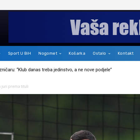
Sport U BiH
Nogomet
Košarka
Ostalo
Kontakt
kakav je zapravo čovjek
juri prema tituli