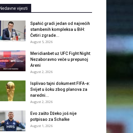
Nedavne vijesti
Spahić gradi jedan od najvećih
stambenih kompleksa u BiH:
Četiri zgrade...
August 5, 2026
Meridianbet uz UFC Fight Night:
Nezaboravno veče u prepunoj
Areni
August 2, 2026
Isplivao tajni dokument FIFA-e:
Svijet u šoku zbog planova za
naredni...
August 2, 2026
Evo zašto Džeko još nije
potpisao za Schalke
August 1, 2026