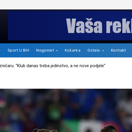
Sport U BiH
Nogomet
Košarka
Ostalo
Kontakt
kakav je zapravo čovjek