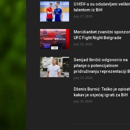
U HSV-u su oduševljeni velik
talentom iz BiH
July 27, 2026
Meridianbet zvanični sponzo
UFC Fight Night Belgrade
July 25, 2026
Senijad Ibričić odgovorio na
pitanje o potencijalnom
pridruživanju reprezentaciji 
July 25, 2026
Dženis Burnić: Teško je opisat
kakav je osjećaj igrati za BiH
July 25, 2026