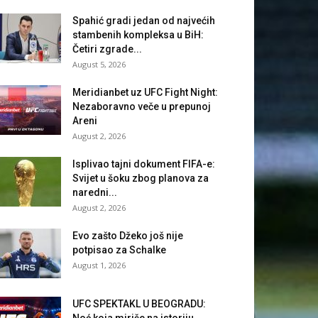
Spahić gradi jedan od najvećih
stambenih kompleksa u BiH:
Četiri zgrade...
August 5, 2026
Meridianbet uz UFC Fight Night:
Nezaboravno veče u prepunoj
Areni
August 2, 2026
Isplivao tajni dokument FIFA-e:
Svijet u šoku zbog planova za
naredni...
August 2, 2026
Evo zašto Džeko još nije
potpisao za Schalke
August 1, 2026
UFC SPEKTAKL U BEOGRADU:
Noć koja miriše na istoriju