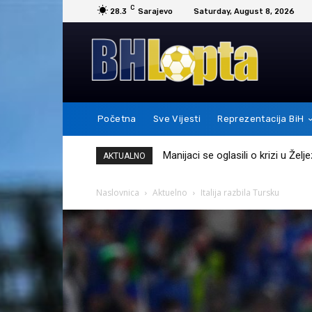
C
28.3
Sarajevo
Saturday, August 8, 2026
Početna
Sve Vijesti
Reprezentacija BiH
Messi je ovim potezom pokazao 
AKTUALNO
Naslovnica
Aktuelno
Italija razbila Tursku