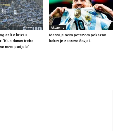
Aktuelno
glasili o krizi u
Messi je ovim potezom pokazao
u: “Klub danas treba
kakav je zapravo čovjek
 ne nove podjele”