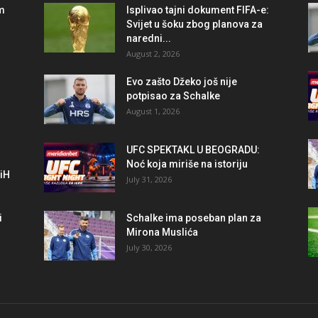
im
Isplivao tajni dokument FIFA-e:
Svijet u šoku zbog planova za
naredni...
August 2, 2026
r
Evo zašto Džeko još nije
potpisao za Schalke
August 1, 2026
UFC SPEKTAKL U BEOGRADU:
Noć koja miriše na istoriju
BiH
July 31, 2026
i
Schalke ima poseban plan za
Mirona Muslića
July 30, 2026