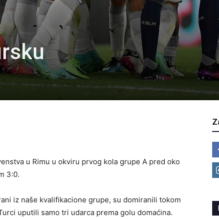
ursku
Z
rvenstva u Rimu u okviru prvog kola grupe A pred oko
m 3:0.
irani iz naše kvalifikacione grupe, su domiranili tokom
 Turci uputili samo tri udarca prema golu domaćina.