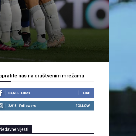
apratite nas na društvenim mrežama
63,656
Likes
LIKE
2,915
Followers
FOLLOW
Nedavne vijesti