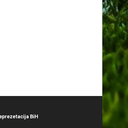
eprezetacija BiH