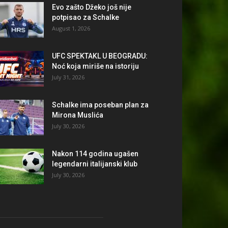
Evo zašto Džeko još nije
potpisao za Schalke
August 1, 2026
UFC SPEKTAKL U BEOGRADU:
Noć koja miriše na istoriju
July 31, 2026
Schalke ima poseban plan za
Mirona Muslića
July 30, 2026
Nakon 114 godina ugašen
legendarni italijanski klub
July 30, 2026