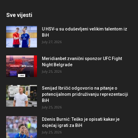
Sve vijesti
U HSV-u su oduševljeni velikim talentom iz
BiH
July 27, 2026
Meridianbet zvanični sponzor UFC Fight
Night Belgrade
July 25, 2026
Senijad Ibričić odgovorio na pitanje o
potencijalnom pridruživanju reprezentaciji
BiH
July 25, 2026
Dženis Burnić: Teško je opisati kakav je
osjećaj igrati za BiH
July 25, 2026