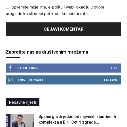
Spremite moje ime, e-poštu i web-lokaciju u ovom
pregledniku sljedeći put kada komentarirate.
Zapratite nas na društvenim mrežama
63,660
Likes
LIKE
2,915
Followers
FOLLOW
Nedavne vijesti
Spahić gradi jedan od najvećih stambenih
kompleksa u BiH: Četiri zgrade...