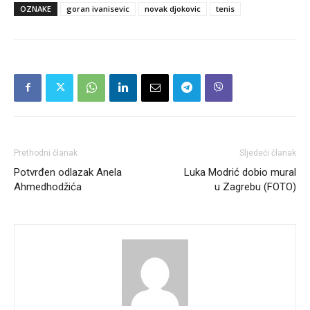
OZNAKE
goran ivanisevic
novak djokovic
tenis
Prethodni članak
Sljedeći članak
Potvrđen odlazak Anela
Luka Modrić dobio mural
Ahmedhodžića
u Zagrebu (FOTO)