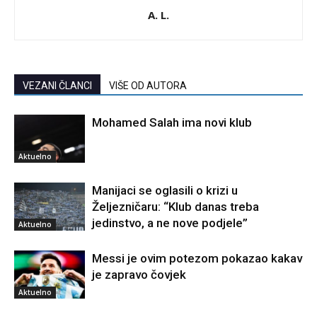
A. L.
VEZANI ČLANCI
VIŠE OD AUTORA
Mohamed Salah ima novi klub
Aktuelno
Manijaci se oglasili o krizi u
Željezničaru: “Klub danas treba
jedinstvo, a ne nove podjele”
Aktuelno
Messi je ovim potezom pokazao kakav
je zapravo čovjek
Aktuelno