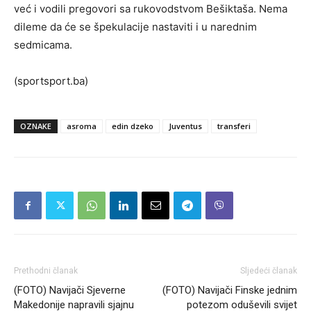
već i vodili pregovori sa rukovodstvom Bešiktaša. Nema
dileme da će se špekulacije nastaviti i u narednim
sedmicama.
(sportsport.ba)
OZNAKE
asroma
edin dzeko
Juventus
transferi
Prethodni članak
Sljedeći članak
(FOTO) Navijači Sjeverne
(FOTO) Navijači Finske jednim
Makedonije napravili sjajnu
potezom oduševili svijet