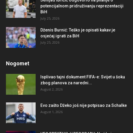
Senijad Ibričić odgovorio na pitanje o
potencijalnom pridruživanju reprezentaciji
BiH
July 25, 2026
Dženis Burnić: Teško je opisati kakav je
osjećaj igrati za BiH
July 25, 2026
Nogomet
Isplivao tajni dokument FIFA-e: Svijet u šoku
zbog planova za naredni...
August 2, 2026
Evo zašto Džeko još nije potpisao za Schalke
August 1, 2026