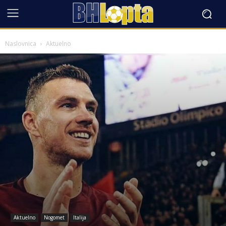
Naslovnica
Aktuelno
Aktuelno
Nogomet
Italija