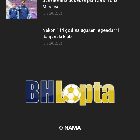
Schalke ima poseban plan za Mirona
Muslića
July 30, 2026
Nakon 114 godina ugašen legendarni
italijanski klub
July 30, 2026
O NAMA