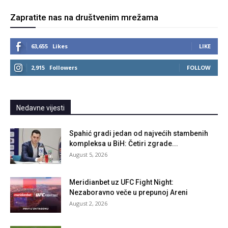
Zapratite nas na društvenim mrežama
63,655
Likes
LIKE
2,915
Followers
FOLLOW
Nedavne vijesti
Spahić gradi jedan od najvećih stambenih
kompleksa u BiH: Četiri zgrade...
August 5, 2026
Meridianbet uz UFC Fight Night:
Nezaboravno veče u prepunoj Areni
August 2, 2026