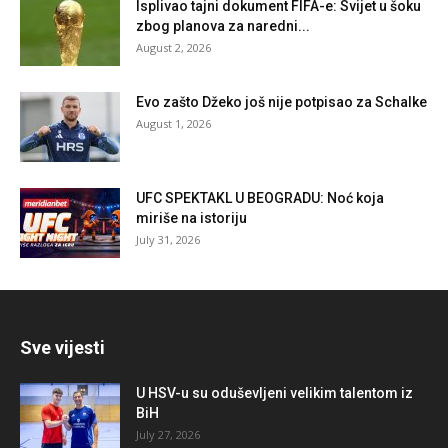
Isplivao tajni dokument FIFA-e: Svijet u šoku
zbog planova za naredni...
August 2, 2026
Evo zašto Džeko još nije potpisao za Schalke
August 1, 2026
UFC SPEKTAKL U BEOGRADU: Noć koja
miriše na istoriju
July 31, 2026
Sve vijesti
U HSV-u su oduševljeni velikim talentom iz
BiH
July 27, 2026