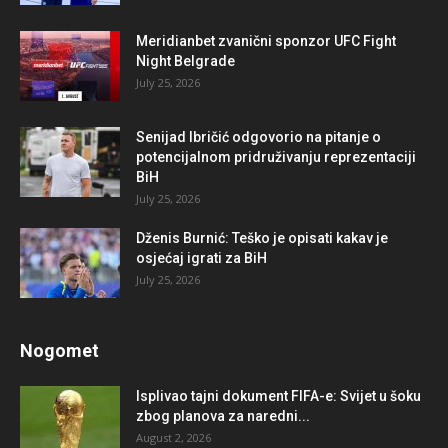
Meridianbet zvanični sponzor UFC Fight
Night Belgrade
July 25, 2026
Senijad Ibričić odgovorio na pitanje o
potencijalnom pridruživanju reprezentaciji
BiH
July 25, 2026
Dženis Burnić: Teško je opisati kakav je
osjećaj igrati za BiH
July 25, 2026
Nogomet
Isplivao tajni dokument FIFA-e: Svijet u šoku
zbog planova za naredni...
August 2, 2026