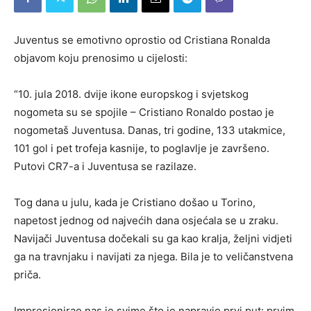
Juventus se emotivno oprostio od Cristiana Ronalda
objavom koju prenosimo u cijelosti:
“10. jula 2018. dvije ikone europskog i svjetskog
nogometa su se spojile – Cristiano Ronaldo postao je
nogometaš Juventusa. Danas, tri godine, 133 utakmice,
101 gol i pet trofeja kasnije, to poglavlje je završeno.
Putovi CR7-a i Juventusa se razilaze.
Tog dana u julu, kada je Cristiano došao u Torino,
napetost jednog od najvećih dana osjećala se u zraku.
Navijači Juventusa dočekali su ga kao kralja, željni vidjeti
ga na travnjaku i navijati za njega. Bila je to veličanstvena
priča.
Impresionirao nas je svime što je napravio prvi put: prvim