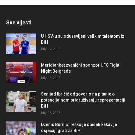
Sve vijesti
U HSV-u su oduševljeni velikim talentom iz
BiH
July 27, 2026
Meridianbet zvanični sponzor UFC Fight
Night Belgrade
July 25, 2026
Senijad Ibričić odgovorio na pitanje o
potencijalnom pridruživanju reprezentaciji
BiH
July 25, 2026
Dženis Burnić: Teško je opisati kakav je
osjećaj igrati za BiH