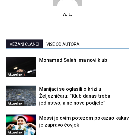
A. L.
VEZANI ČLANCI
VIŠE OD AUTORA
Mohamed Salah ima novi klub
Aktuelno
Manijaci se oglasili o krizi u
Željezničaru: “Klub danas treba
jedinstvo, a ne nove podjele”
Aktuelno
Messi je ovim potezom pokazao kakav
je zapravo čovjek
Aktuelno