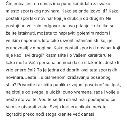
Činjenica jest da danas ima puno kandidata za svako
mjesto sportskog novinara. Kako se onda izdvojiti? Kako
postati sportski novinar koji je drukčiji od drugih? Ne
postoji univerzalni odgovor na ovo pitanje – ukoliko se
želite istaknuti, možete to napraviti golemim radom i
velikim naporima. Isto tako usvojiti istančan stil koji je
prepoznatljiv mnogima. Kako postati sportski novinar koji
nije kao i svi drugi? Razmislite i o Vašem karakteru te
kako može Vaša persona pomoći da se istaknete. Jeste li
vrlo energični? To je jedna od dobrih kvaliteta sportskih
novinara. Jeste li u pismenom izražavanju posebnog
stila? Privucite različitu publiku svojom posebnošću. Ipak,
najbitnije od svega je uložiti puno vremena, rada i volje u
nešto što volite. Vodite se tim strastima i postepeno će
Vam se otvarati vrata. Svoju karijeru nikako nećete
izgraditi preko noći stoga krenite već danas!