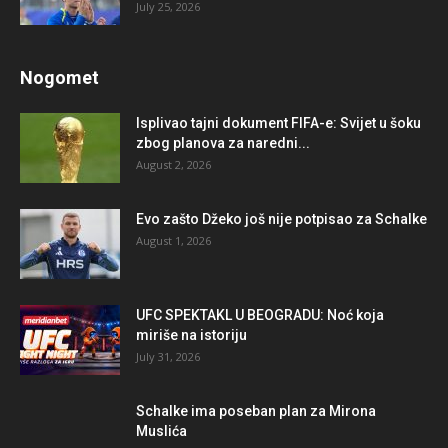
July 25, 2026
Nogomet
Isplivao tajni dokument FIFA-e: Svijet u šoku
zbog planova za naredni...
August 2, 2026
Evo zašto Džeko još nije potpisao za Schalke
August 1, 2026
UFC SPEKTAKL U BEOGRADU: Noć koja
miriše na istoriju
July 31, 2026
Schalke ima poseban plan za Mirona
Muslića