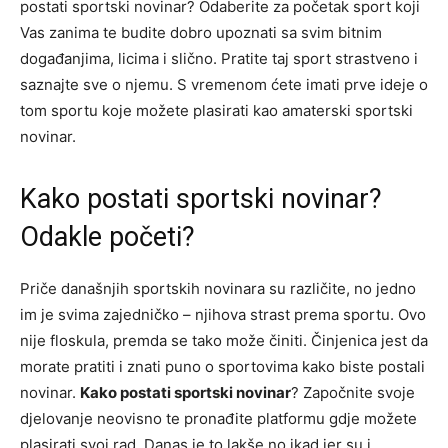
postati sportski novinar? Odaberite za početak sport koji
Vas zanima te budite dobro upoznati sa svim bitnim
događanjima, licima i slično. Pratite taj sport strastveno i
saznajte sve o njemu. S vremenom ćete imati prve ideje o
tom sportu koje možete plasirati kao amaterski sportski
novinar.
Kako postati sportski novinar?
Odakle početi?
Priče današnjih sportskih novinara su različite, no jedno
im je svima zajedničko – njihova strast prema sportu. Ovo
nije floskula, premda se tako može činiti. Činjenica jest da
morate pratiti i znati puno o sportovima kako biste postali
novinar.
Kako postati sportski novinar
? Započnite svoje
djelovanje neovisno te pronađite platformu gdje možete
plasirati svoj rad. Danas je to lakše no ikad jer su i