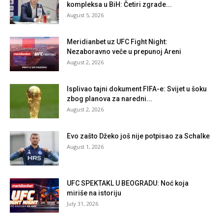
kompleksa u BiH: Četiri zgrade...
August 5, 2026
Meridianbet uz UFC Fight Night:
Nezaboravno veče u prepunoj Areni
August 2, 2026
Isplivao tajni dokument FIFA-e: Svijet u šoku
zbog planova za naredni...
August 2, 2026
Evo zašto Džeko još nije potpisao za Schalke
August 1, 2026
UFC SPEKTAKL U BEOGRADU: Noć koja
miriše na istoriju
July 31, 2026