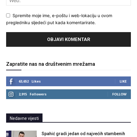
Spremite moje ime, e-poštu i web-lokaciju u ovom
pregledniku sljedeći put kada komentarirate.
Zapratite nas na društvenim mrežama
63,652
Likes
LIKE
2,915
Followers
FOLLOW
Nedavne vijesti
Spahić gradi jedan od najvećih stambenih