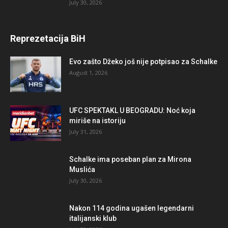
July 30, 2026
Reprezetacija BiH
Evo zašto Džeko još nije potpisao za Schalke
August 1, 2026
UFC SPEKTAKL U BEOGRADU: Noć koja
miriše na istoriju
July 31, 2026
Schalke ima poseban plan za Mirona
Muslića
July 30, 2026
Nakon 114 godina ugašen legendarni
italijanski klub